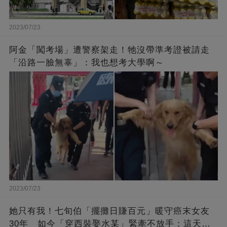
2023/07/23
阿金「闖考場」遭警察架走！牠沒帶準考證被請走
「沿路一臉無辜」：我也想考大學啊～
2023/07/23
她只有我！七旬伯「擺攤日賺百元」暖守癌末女友
30年 如今「穿西裝娶水某」緊牽不放手：這天等