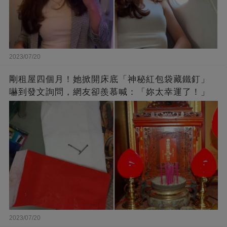
2023/07/20
剛租屋四個月！她掀開床底「神秘紅包袋藏鐵釘」
嚇到發文詢問，網友卻羨慕喊：「妳太幸運了！」
2023/07/20