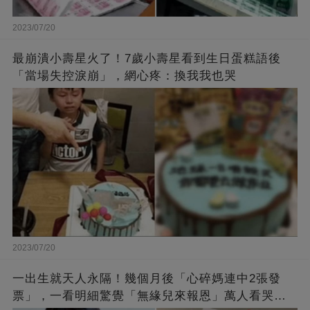
2023/07/20
最崩潰小壽星火了！7歲小壽星看到生日蛋糕語後
「當場失控淚崩」，網心疼：換我我也哭
2023/07/20
一出生就天人永隔！幾個月後「心碎媽連中2張發
票」，一看明細驚覺「無緣兒來報恩」萬人看哭：