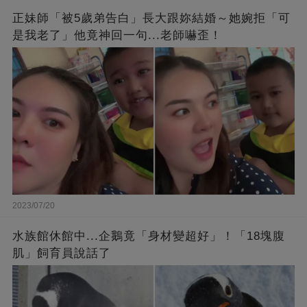
正妹師「被5歲弟告白」長大跟妳結婚～她婉拒「可
是我老了」他竟神回一句...老師嚇歪！
2023/07/20
水族館休館中...企鵝竟「身材變超好」！「18塊腹
肌」飼育員說話了