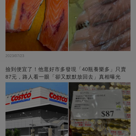
2023/07/23
撿到便宜了！他逛好市多發現「40瓶養樂多」只賣
87元，路人看一眼「卻又默默放回去」真相曝光