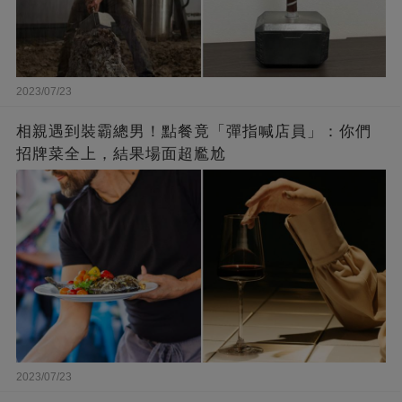
2023/07/23
相親遇到裝霸總男！點餐竟「彈指喊店員」：你們
招牌菜全上，結果場面超尷尬
2023/07/23