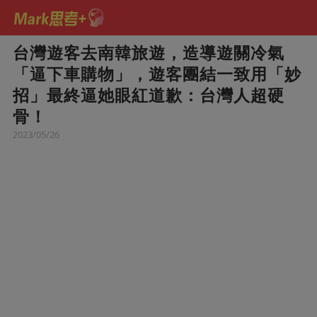
台灣遊客去南韓旅遊，造導遊關冷氣
「逼下車購物」，遊客團結一致用「妙
招」最終逼她眼紅道歉：台灣人超硬
骨！
2023/05/26