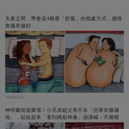
夫妻之間，學會這4種最「舒服」的相處方式，感情
會越來越好
2024/01/23
神明廳當遊樂場！小兄弟趁父母不在「挖香灰撒滿
地」，姑姑趕來「看到媽祖神像」崩潰喊：夭壽喔