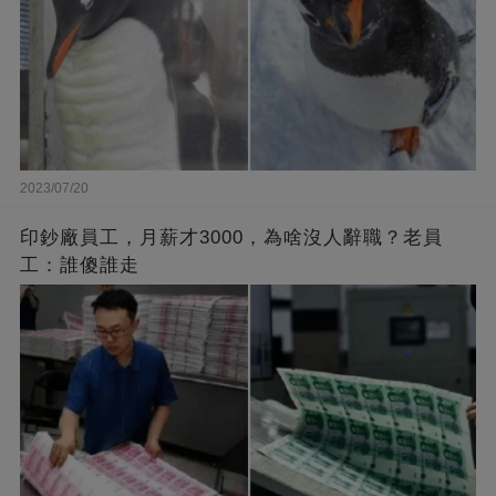
2023/07/20
印鈔廠員工，月薪才3000，為啥沒人辭職？老員
工：誰傻誰走