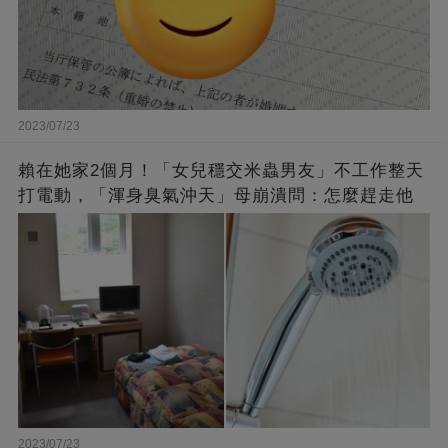
2023/07/23
賴在她家2個月！「女兒穩交米蟲男友」不工作整天
打電動，「渾身臭氣沖天」母崩潰問：怎麼趕走他
2023/07/23