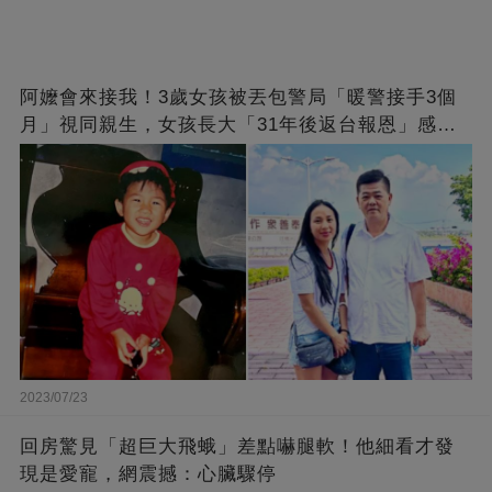
阿嬤會來接我！3歲女孩被丟包警局「暖警接手3個
月」視同親生，女孩長大「31年後返台報恩」感動
全網
2023/07/23
回房驚見「超巨大飛蛾」差點嚇腿軟！他細看才發
現是愛寵，網震撼：心臟驟停