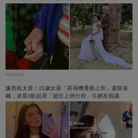
了好久
2023/07/23
嫌房租太貴！21歲女孩「搭飛機通勤上班」還能省
錢，凌晨3點起床「超狂上班行程」引網友熱議