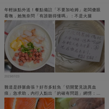
年輕妹點外送！餐點備註「不要加哈姆」老闆傻眼
看嘸，她無奈問「有誰聽得懂嗎」：不是火腿
2023/07/23
難道是靜脈曲張？好市多鮭魚「切開驚見詭異血
痕」急求助，內行人點出「的確有問題」網愣：不
退貨照吃