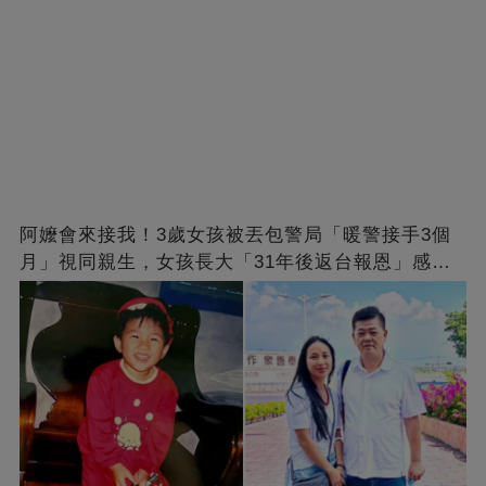
阿嬤會來接我！3歲女孩被丟包警局「暖警接手3個
月」視同親生，女孩長大「31年後返台報恩」感動
全網