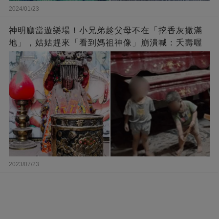
2024/01/23
神明廳當遊樂場！小兄弟趁父母不在「挖香灰撒滿
地」，姑姑趕來「看到媽祖神像」崩潰喊：夭壽喔
2023/07/23