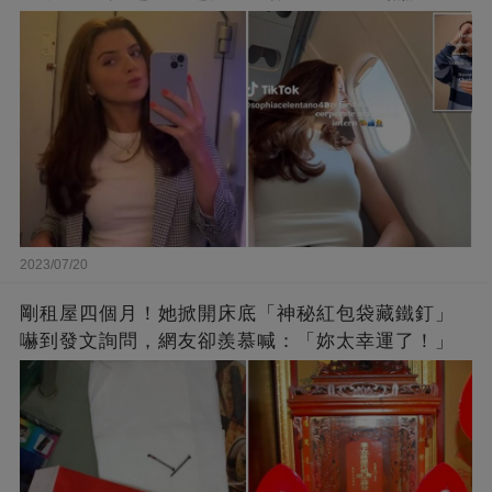
2023/07/20
剛租屋四個月！她掀開床底「神秘紅包袋藏鐵釘」
嚇到發文詢問，網友卻羨慕喊：「妳太幸運了！」