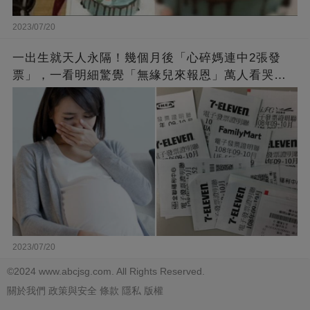
2023/07/20
一出生就天人永隔！幾個月後「心碎媽連中2張發
票」，一看明細驚覺「無緣兒來報恩」萬人看哭：
會再相遇的
2023/07/20
©2024 www.abcjsg.com. All Rights Reserved.
關於我們
政策與安全
條款
隱私
版權