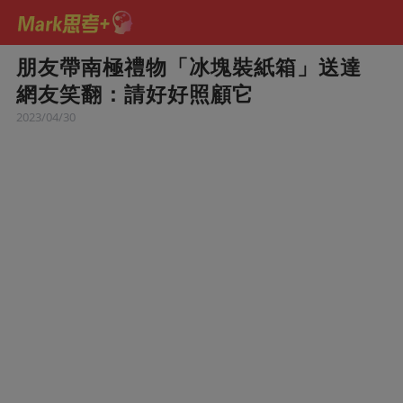
朋友帶南極禮物「冰塊裝紙箱」送達
網友笑翻：請好好照顧它
2023/04/30