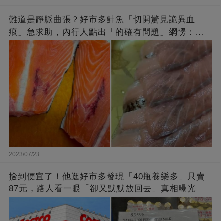
難道是靜脈曲張？好市多鮭魚「切開驚見詭異血
痕」急求助，內行人點出「的確有問題」網愣：不
退貨照吃
2023/07/23
撿到便宜了！他逛好市多發現「40瓶養樂多」只賣
87元，路人看一眼「卻又默默放回去」真相曝光