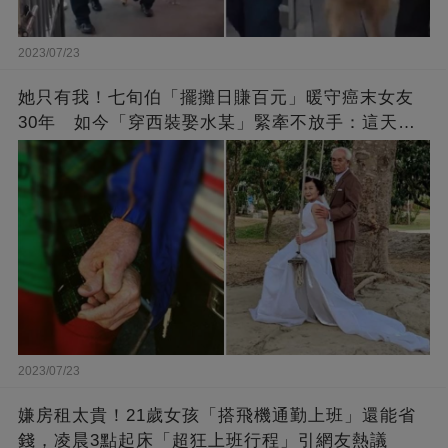
2023/07/23
她只有我！七旬伯「擺攤日賺百元」暖守癌末女友
30年 如今「穿西裝娶水某」緊牽不放手：這天等
了好久
2023/07/23
嫌房租太貴！21歲女孩「搭飛機通勤上班」還能省
錢，凌晨3點起床「超狂上班行程」引網友熱議