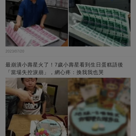
2023/07/20
最崩潰小壽星火了！7歲小壽星看到生日蛋糕語後
「當場失控淚崩」，網心疼：換我我也哭