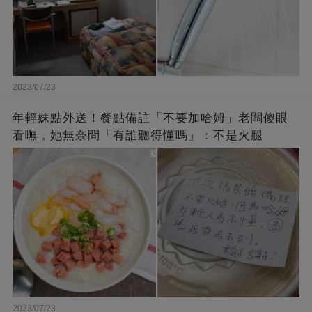
2023/07/23
年輕妹點外送！餐點備註「不要加哈姆」老闆傻眼
看嘸，她無奈問「有誰聽得懂嗎」：不是火腿
2023/07/23