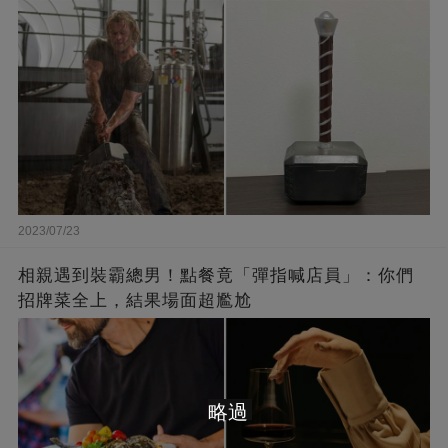
2023/07/23
相親遇到裝霸總男！點餐竟「彈指喊店員」：你們
招牌菜全上，結果場面超尷尬
略過