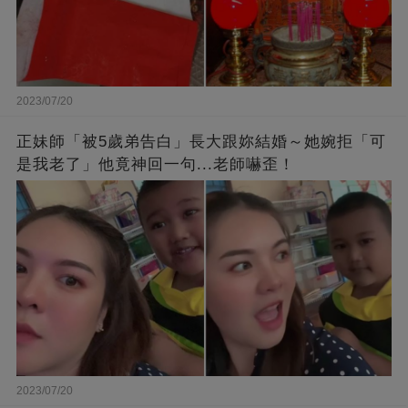
2023/07/20
正妹師「被5歲弟告白」長大跟妳結婚～她婉拒「可
是我老了」他竟神回一句...老師嚇歪！
2023/07/20