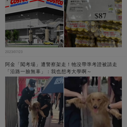
2023/07/23
阿金「闖考場」遭警察架走！牠沒帶準考證被請走
「沿路一臉無辜」：我也想考大學啊～