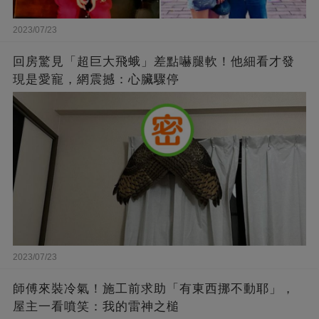
2023/07/23
回房驚見「超巨大飛蛾」差點嚇腿軟！他細看才發
現是愛寵，網震撼：心臟驟停
2023/07/23
師傅來裝冷氣！施工前求助「有東西挪不動耶」，
屋主一看噴笑：我的雷神之槌