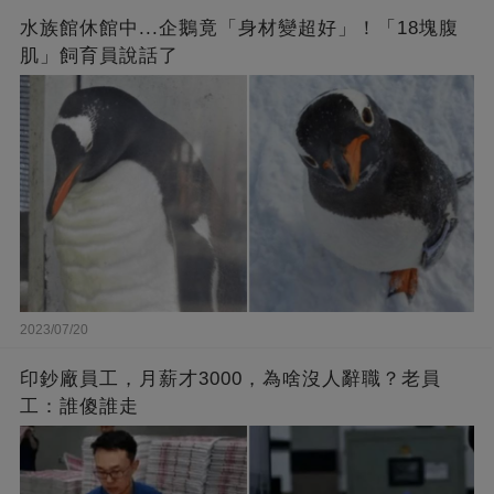
水族館休館中...企鵝竟「身材變超好」！「18塊腹
肌」飼育員說話了
2023/07/20
印鈔廠員工，月薪才3000，為啥沒人辭職？老員
工：誰傻誰走