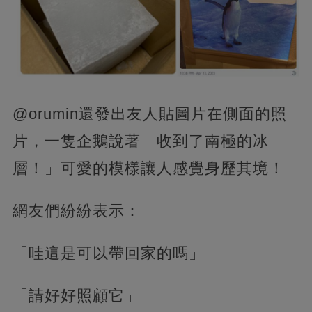
@orumin還發出友人貼圖片在側面的照
片，
一隻企鵝說著「收到了南極的冰
層！」可愛的模樣讓人感覺身歷其境！
網友們紛紛表示：
「哇這是可以帶回家的嗎」
「請好好照顧它」