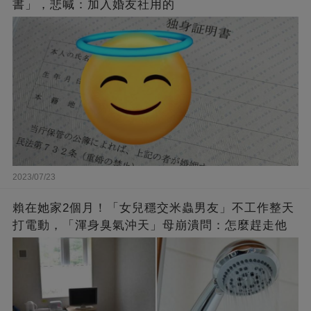
書」，悲喊：加入婚友社用的
2023/07/23
賴在她家2個月！「女兒穩交米蟲男友」不工作整天
打電動，「渾身臭氣沖天」母崩潰問：怎麼趕走他