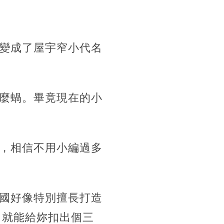
變成了屋宇窄小代名
麼蝸。畢竟現在的小
，相信不用小編過多
國好像特別擅長打造
力就能給妳扣出個三