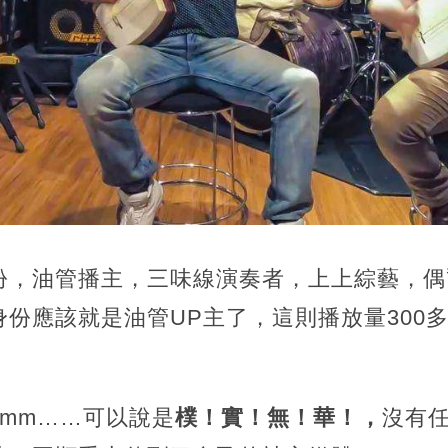
份，油管播主，三味線演奏者，上上綜藝，偶
份應該就是油管UP主了，這則播放量300
mm……可以說是
樸！實！無！華！，
沒有