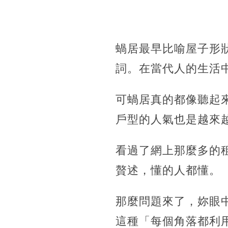
蝸居最早比喻屋子形
詞。在當代人的生活
可蝸居真的都像聽起
戶型的人氣也是越來
看過了網上那麼多的
贅述，懂的人都懂。
那麼問題來了，妳眼
這種「每個角落都利