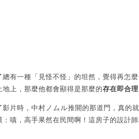
了總有一種「見怪不怪」的坦然，覺得再怎麼
土地上，那麼他都會顯得是那麼的
存在即合理
了影片時，中村ノムル推開的那道門，真的
嘆：嘖，高手果然在民間啊！這房子的設計師