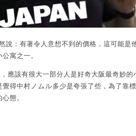
竟然說：有著令人意想不到的價格，這可能是
小公寓之一。
擊量，應該有很大一部分人是好奇大阪最奇妙的
是覺得中村ノムル多少是夸張了些，為了靠
的心態。