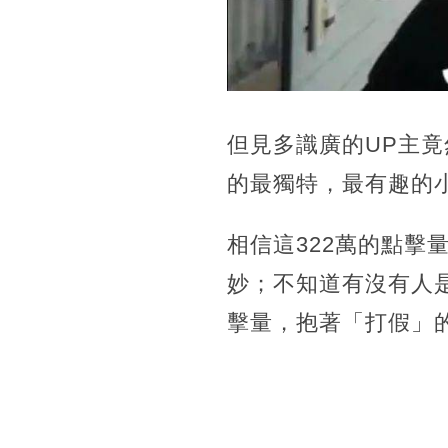
但見多識廣的UP主
的最獨特，最有趣的
相信這322萬的點
妙；不知道有沒有人
擊量，抱著「打假」