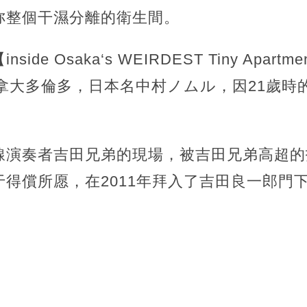
妳整個干濕分離的衛生間。
de Osaka‘s WEIRDEST Tiny Apar
s出身加拿大多倫多，日本名中村ノムル，因21歲
。
線演奏者吉田兄弟的現場，被吉田兄弟高超的
得償所愿，在2011年拜入了吉田良一郎門