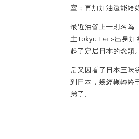
室；再加加油還能給
最近油管上一則名為【insi
主Tokyo Len
起了定居日本的念頭
后又因看了日本三味
到日本，幾經輾轉終于
弟子。