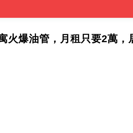
i公寓火爆油管，月租只要2萬