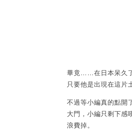
畢竟……在日本呆久
只要他是出現在這片
不過等小編真的點開
大門，小編只剩下感
浪費掉。