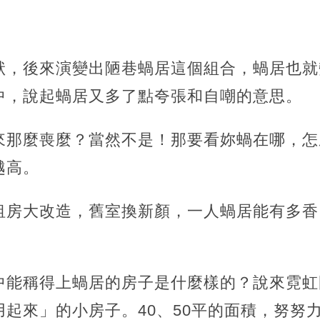
狀，後來演變出陋巷蝸居這個組合，蝸居也就
中，說起蝸居又多了點夸張和自嘲的意思。
來那麼喪麼？當然不是！那要看妳蝸在哪，
怎
越高。
租房大改造，舊室換新顏，一人蝸居能有多香
中能稱得上蝸居的房子是什麼樣的？說來霓虹
用起來」
的小房子。40、50平的面積，努努