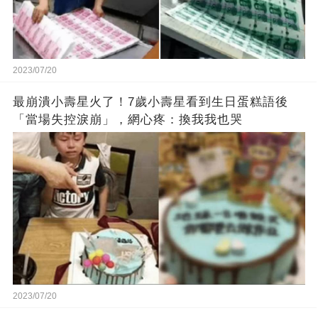
2023/07/20
最崩潰小壽星火了！7歲小壽星看到生日蛋糕語後
「當場失控淚崩」，網心疼：換我我也哭
2023/07/20