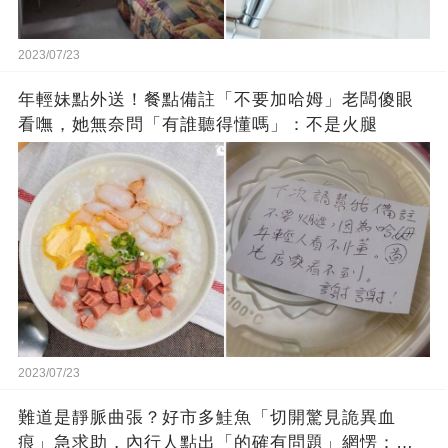
2023/07/23
年輕妹點外送！餐點備註「不要加哈姆」老闆傻眼
看嘸，她無奈問「有誰聽得懂嗎」：不是火腿
2023/07/23
難道是靜脈曲張？好市多鮭魚「切開驚見詭異血
痕」急求助，內行人點出「的確有問題」網愣：不