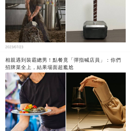
2023/07/23
相親遇到裝霸總男！點餐竟「彈指喊店員」：你們
招牌菜全上，結果場面超尷尬