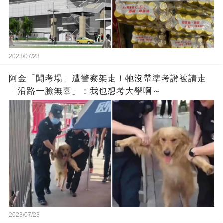
2023/07/23
阿金「闖考場」遭警察架走！牠沒帶準考證被請走
「沿路一臉無辜」：我也想考大學啊～
2023/07/23