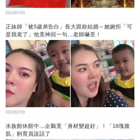
2023/07/20
正妹師「被5歲弟告白」長大跟妳結婚～她婉拒「可
是我老了」他竟神回一句...老師嚇歪！
2023/07/20
水族館休館中...企鵝竟「身材變超好」！「18塊腹
肌」飼育員說話了