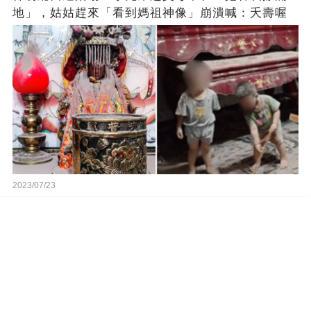
地」，姑姑趕來「看到媽祖神像」崩潰喊：夭壽喔
2023/07/23