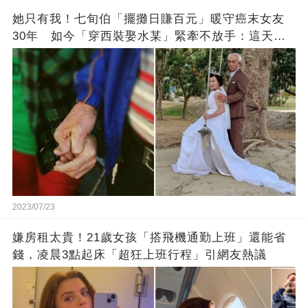
她只有我！七旬伯「擺攤日賺百元」暖守癌末女友
30年 如今「穿西裝娶水某」緊牽不放手：這天等
了好久
2023/07/23
嫌房租太貴！21歲女孩「搭飛機通勤上班」還能省
錢，凌晨3點起床「超狂上班行程」引網友熱議