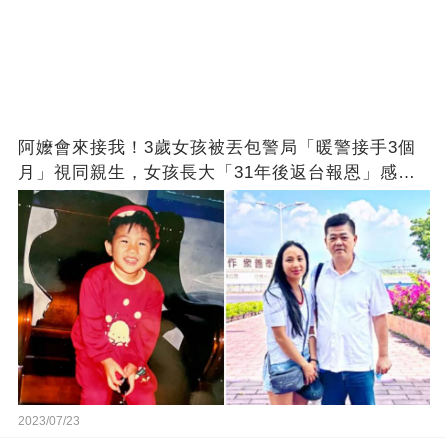
阿嬤會來接我！3歲女孩被丟包警局「暖警接手3個
月」視同親生，女孩長大「31年後返台報恩」感動
全網
2023/07/23