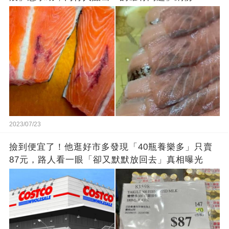
退貨照吃
2023/07/23
撿到便宜了！他逛好市多發現「40瓶養樂多」只賣
87元，路人看一眼「卻又默默放回去」真相曝光