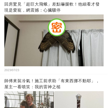
回房驚見「超巨大飛蛾」差點嚇腿軟！他細看才發
現是愛寵，網震撼：心臟驟停
2023/07/23
師傅來裝冷氣！施工前求助「有東西挪不動耶」，
屋主一看噴笑：我的雷神之槌