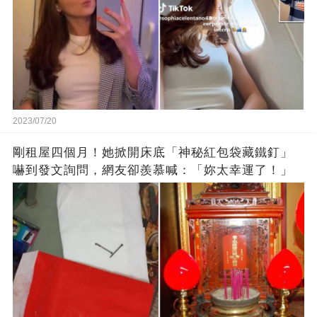
2023/07/20
剛租屋四個月！她掀開床底「神秘紅包袋藏鐵釘」
嚇到發文詢問，網友卻羨慕喊：「妳太幸運了！」