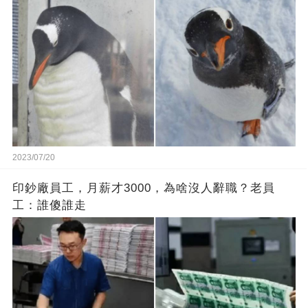
2023/07/20
印鈔廠員工，月薪才3000，為啥沒人辭職？老員
工：誰傻誰走