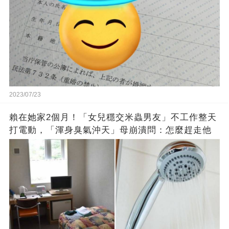
2023/07/23
賴在她家2個月！「女兒穩交米蟲男友」不工作整天
打電動，「渾身臭氣沖天」母崩潰問：怎麼趕走他