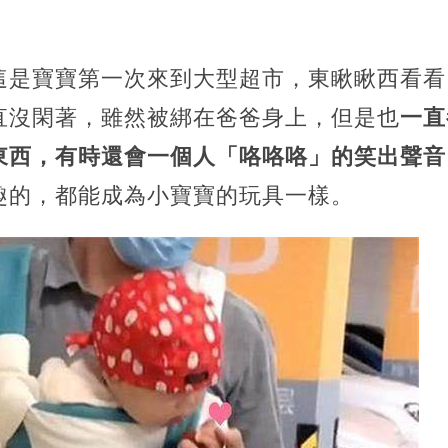
這是寶寶第一次來到大型超市，東瞅瞅西看看
直沒閑著，雖然被綁在爸爸身上，但是也
一直
東西，有時還會一個人「咯咯咯」的笑出聲音
趣的，都能成為小寶寶的玩具一樣。