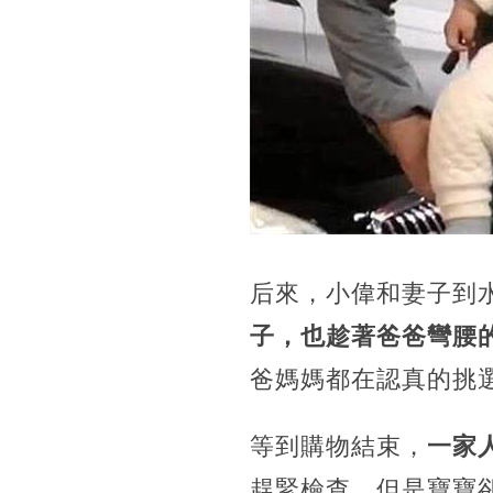
后來，小偉和妻子到
子，也趁著爸爸彎腰
爸媽媽都在認真的挑
等到購物結束，
一家
趕緊檢查，但是寶寶