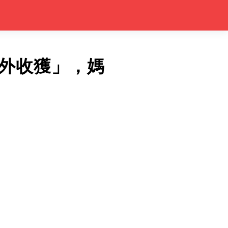
外收獲」，媽