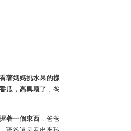
看著媽媽挑水果的樣
香瓜，高興壞了
，爸
握著一個東西
，爸爸
，寶爸還是看出來孩