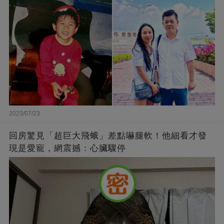
全網
2023/07/23
回房驚見「超巨大飛蛾」差點嚇腿軟！他細看才發
現是愛寵，網震撼：心臟驟停