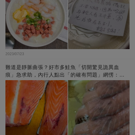
2023/07/23
難道是靜脈曲張？好市多鮭魚「切開驚見詭異血
痕」急求助，內行人點出「的確有問題」網愣：不
退貨照吃