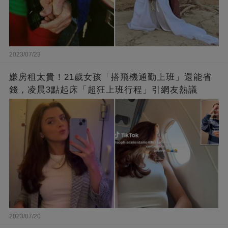
2023/07/23
嫌房租太貴！21歲女孩「搭飛機通勤上班」還能省
錢，凌晨3點起床「超狂上班行程」引網友熱議
2023/07/20