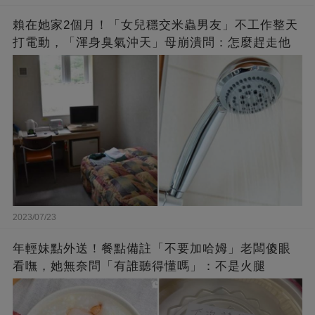
賴在她家2個月！「女兒穩交米蟲男友」不工作整天
打電動，「渾身臭氣沖天」母崩潰問：怎麼趕走他
2023/07/23
年輕妹點外送！餐點備註「不要加哈姆」老闆傻眼
看嘸，她無奈問「有誰聽得懂嗎」：不是火腿