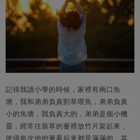
記得我讀小學的時候，家裡有兩口魚
塘，我和弟弟負責割草喂魚，弟弟負責
小的魚塘，我負責大的，弟弟是個小機
靈，經常往裝草的簍裡放竹片架起來，
使得每次他的簍看起來都是滿滿的，其