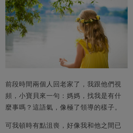
前段時間兩個人回老家了，我跟他們視
頻，小寶貝來一句：媽媽，找我是有什
麼事嗎？這語氣，像極了領導的樣子。
可我頓時有點沮喪，好像我和他之間已