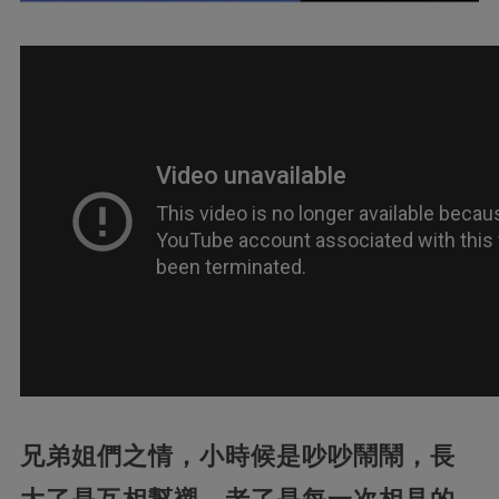
兄弟姐們之情，
小時候是吵吵鬧鬧，長