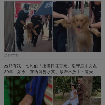
2023/07/23
她只有我！七旬伯「擺攤日賺百元」暖守癌末女友
30年 如今「穿西裝娶水某」緊牽不放手：這天等
了好久