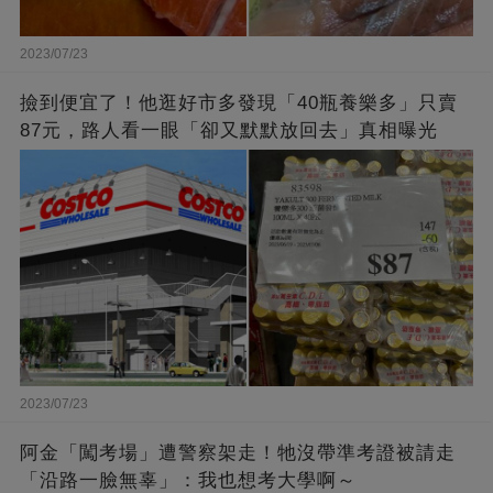
2023/07/23
撿到便宜了！他逛好市多發現「40瓶養樂多」只賣
87元，路人看一眼「卻又默默放回去」真相曝光
2023/07/23
阿金「闖考場」遭警察架走！牠沒帶準考證被請走
「沿路一臉無辜」：我也想考大學啊～