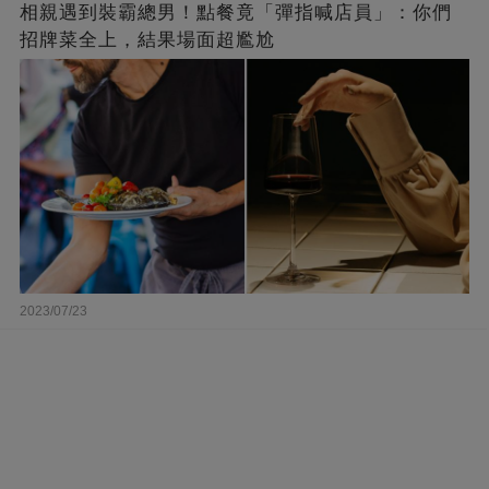
相親遇到裝霸總男！點餐竟「彈指喊店員」：你們
招牌菜全上，結果場面超尷尬
2023/07/23