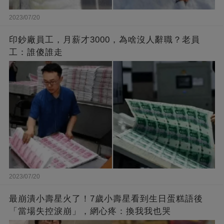
2023/07/20
印鈔廠員工，月薪才3000，為啥沒人辭職？老員
工：誰傻誰走
2023/07/20
最崩潰小壽星火了！7歲小壽星看到生日蛋糕語後
「當場失控淚崩」，網心疼：換我我也哭