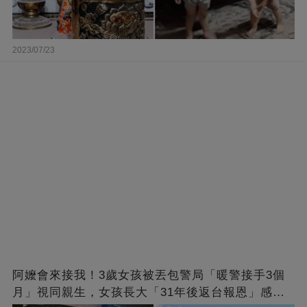
2023/07/23
阿嬤會來接我！3歲女孩被丟包警局「暖警接手3個
月」視同親生，女孩長大「31年後返台報恩」感動