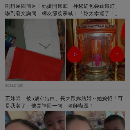
剛租屋四個月！她掀開床底「神秘紅包袋藏鐵釘」
嚇到發文詢問，網友卻羨慕喊：「妳太幸運了！」
2023/07/20
正妹師「被5歲弟告白」長大跟妳結婚～她婉拒「可
是我老了」他竟神回一句...老師嚇歪！