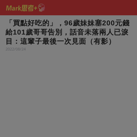
「買點好吃的」，96歲妹妹塞200元錢
給101歲哥哥告別，話音未落兩人已淚
目：這輩子最後一次見面（有影）
2022/08/24