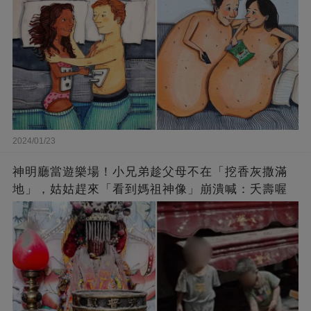
2024/01/23
神明廳當遊樂場！小兄弟趁父母不在「挖香灰撒滿
地」，姑姑趕來「看到媽祖神像」崩潰喊：夭壽喔