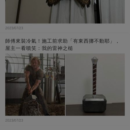
2023/07/23
師傅來裝冷氣！施工前求助「有東西挪不動耶」，
屋主一看噴笑：我的雷神之槌
2023/07/23