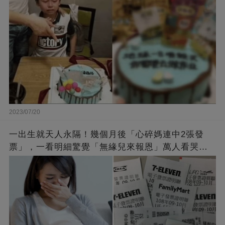
2023/07/20
一出生就天人永隔！幾個月後「心碎媽連中2張發
票」，一看明細驚覺「無緣兒來報恩」萬人看哭：
會再相遇的