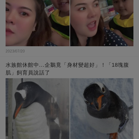
2023/07/20
水族館休館中...企鵝竟「身材變超好」！「18塊腹
肌」飼育員說話了