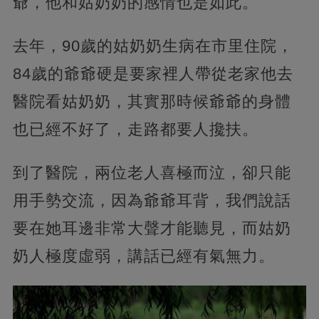
爺，他和姑奶奶的感情也是如此。
去年，90歲的姑奶奶生病在市里住院，
84歲的爺爺硬是要家裡人帶從老家他去
醫院看姑奶奶，其實那時候爺爺的身體
也已經不好了，走路都要人攙扶。
到了醫院，兩位老人喜極而泣，卻只能
用手勢交流，因為爺爺耳背，我們說話
要在她耳邊非常大聲才能聽見，而姑奶
奶人極度虛弱，講話已經有氣無力。