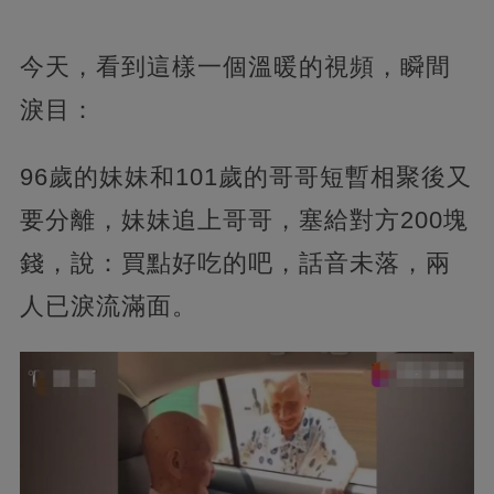
今天，看到這樣一個溫暖的視頻，瞬間
淚目：
96歲的妹妹和101歲的哥哥短暫相聚後又
要分離，妹妹追上哥哥，塞給對方200塊
錢，說：買點好吃的吧，話音未落，兩
人已淚流滿面。