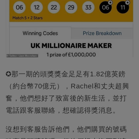
✪那一期的頭獎獎金足足有1.82億英鎊
（約台幣70億元），Rachel和丈夫超興
奮，他們想好了致富後的新生活，並打
電話跟客服聯絡，想確認得獎消息。
沒想到客服告訴他們，他們購買的號碼