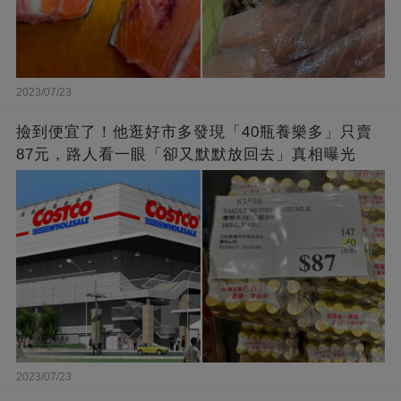
2023/07/23
撿到便宜了！他逛好市多發現「40瓶養樂多」只賣
87元，路人看一眼「卻又默默放回去」真相曝光
2023/07/23