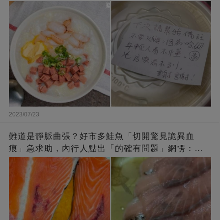
2023/07/23
難道是靜脈曲張？好市多鮭魚「切開驚見詭異血
痕」急求助，內行人點出「的確有問題」網愣：不
退貨照吃