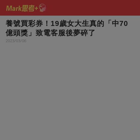
養號買彩券！19歲女大生真的「中70
億頭獎」致電客服後夢碎了
2023/03/06