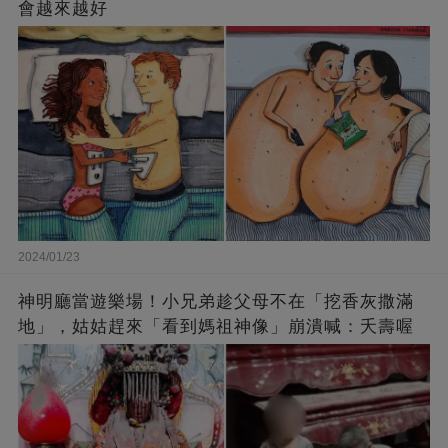
會越來越好
2024/01/23
神明廳當遊樂場！小兄弟趁父母不在「挖香灰撒滿
地」，姑姑趕來「看到媽祖神像」崩潰喊：夭壽喔