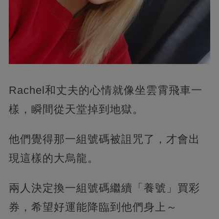
Rachel和丈夫的心情就像坐雲霄飛車一
樣，瞬間從天堂掉到地獄。
他們覺得那一組號碼被詛咒了，才會出
現這樣的大烏龍。
兩人決定換一組號碼繼續「養號」買彩
券，希望好運能降臨到他們身上～