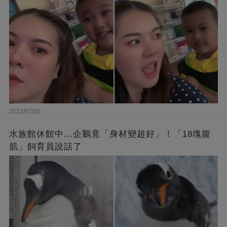
2023/07/20
水族館休館中...企鵝竟「身材變超好」！「18塊腹
肌」飼育員說話了