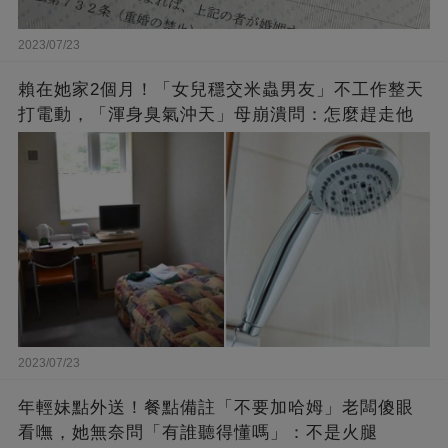
2023/07/23
賴在她家2個月！「女兒穩交米蟲男友」不工作整天
打電動，「渾身臭氣沖天」母崩潰問：怎麼趕走他
2023/07/23
年輕妹點外送！餐點備註「不要加哈姆」老闆傻眼
看嘸，她無奈問「有誰聽得懂嗎」：不是火腿