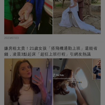
2023/07/23
嫌房租太貴！21歲女孩「搭飛機通勤上班」還能省
錢，凌晨3點起床「超狂上班行程」引網友熱議