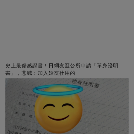
史上最傷感證書！日網友區公所申請「單身證明
書」，悲喊：加入婚友社用的