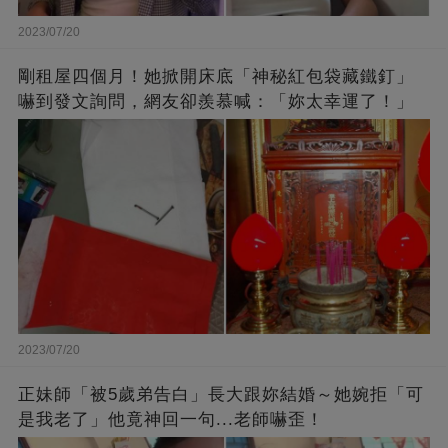
2023/07/20
剛租屋四個月！她掀開床底「神秘紅包袋藏鐵釘」
嚇到發文詢問，網友卻羨慕喊：「妳太幸運了！」
2023/07/20
正妹師「被5歲弟告白」長大跟妳結婚～她婉拒「可
是我老了」他竟神回一句...老師嚇歪！