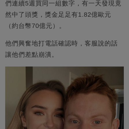
們連續5週買同一組數字，
有一天發現竟
然中了頭獎，獎金足足有1.82億歐元
（約台幣70億元）。
他們興奮地打電話確認時，客服說的話
讓他們差點崩潰。