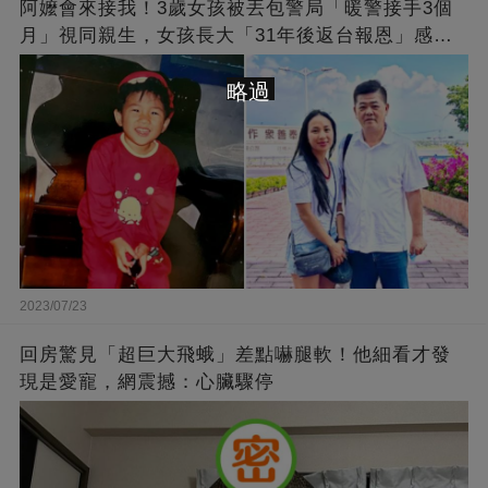
阿嬤會來接我！3歲女孩被丟包警局「暖警接手3個
月」視同親生，女孩長大「31年後返台報恩」感動
全網
略過
2023/07/23
回房驚見「超巨大飛蛾」差點嚇腿軟！他細看才發
現是愛寵，網震撼：心臟驟停