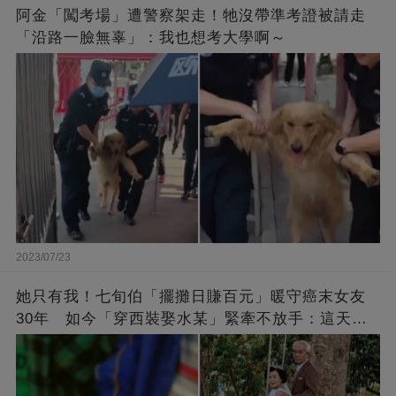
阿金「闖考場」遭警察架走！牠沒帶準考證被請走
「沿路一臉無辜」：我也想考大學啊～
2023/07/23
她只有我！七旬伯「擺攤日賺百元」暖守癌末女友
30年 如今「穿西裝娶水某」緊牽不放手：這天等
了好久