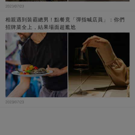
2023/07/23
相親遇到裝霸總男！點餐竟「彈指喊店員」：你們
招牌菜全上，結果場面超尷尬
2023/07/23