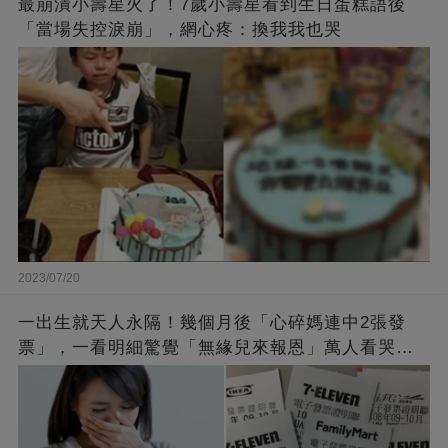
最崩潰小壽星火了！7歲小壽星看到生日蛋糕語後
「當場失控淚崩」，網心疼：換我我也哭
2023/07/20
一出生就天人永隔！幾個月後「心碎媽連中2張發
票」，一看明細驚覺「無緣兒來報恩」萬人看哭：
會再相遇的