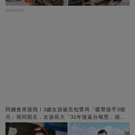
2023/07/23
阿嬤會來接我！3歲女孩被丟包警局「暖警接手3個
月」視同親生，女孩長大「31年後返台報恩」感動
全網