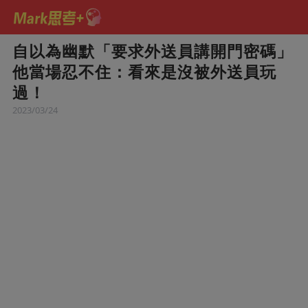
自以為幽默「要求外送員講開門密碼」
他當場忍不住：看來是沒被外送員玩
過！
2023/03/24