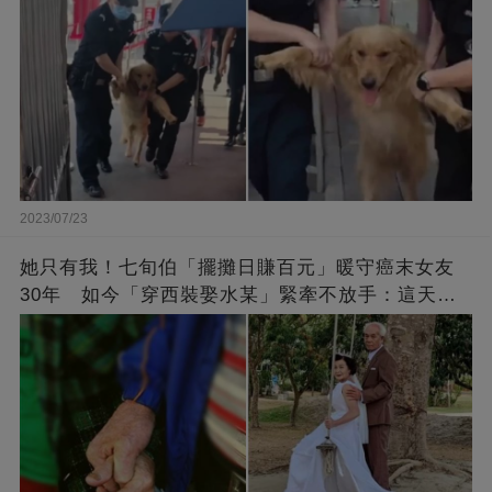
2023/07/23
她只有我！七旬伯「擺攤日賺百元」暖守癌末女友
30年 如今「穿西裝娶水某」緊牽不放手：這天等
了好久