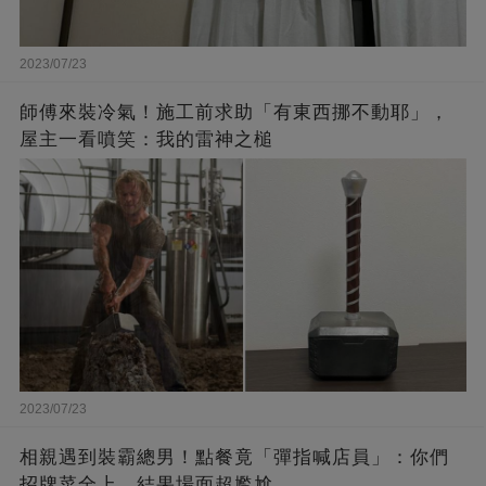
2023/07/23
師傅來裝冷氣！施工前求助「有東西挪不動耶」，
屋主一看噴笑：我的雷神之槌
2023/07/23
相親遇到裝霸總男！點餐竟「彈指喊店員」：你們
招牌菜全上，結果場面超尷尬