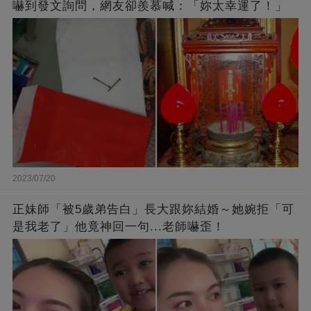
嚇到發文詢問，網友卻羨慕喊：「妳太幸運了！」
2023/07/20
正妹師「被5歲弟告白」長大跟妳結婚～她婉拒「可
是我老了」他竟神回一句...老師嚇歪！