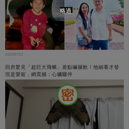
略過
2023/07/23
回房驚見「超巨大飛蛾」差點嚇腿軟！他細看才發
現是愛寵，網震撼：心臟驟停