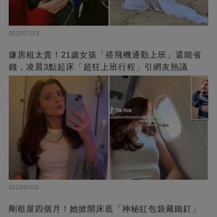
2023/07/23
嫌房租太貴！21歲女孩「搭飛機通勤上班」還能省
錢，凌晨3點起床「超狂上班行程」引網友熱議
2023/07/20
剛租屋四個月！她掀開床底「神秘紅包袋藏鐵釘」