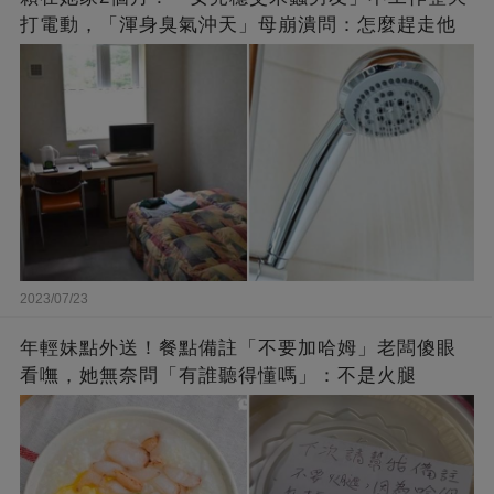
打電動，「渾身臭氣沖天」母崩潰問：怎麼趕走他
2023/07/23
年輕妹點外送！餐點備註「不要加哈姆」老闆傻眼
看嘸，她無奈問「有誰聽得懂嗎」：不是火腿