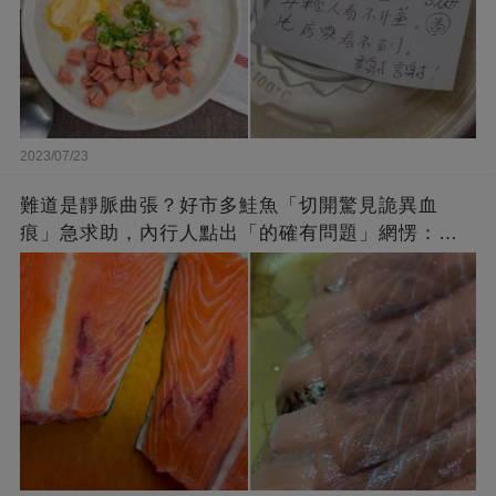
2023/07/23
難道是靜脈曲張？好市多鮭魚「切開驚見詭異血
痕」急求助，內行人點出「的確有問題」網愣：不
退貨照吃