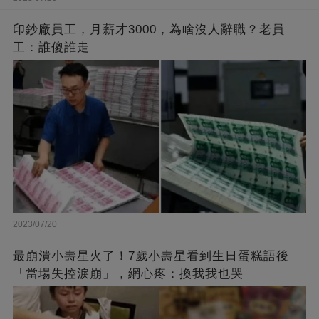
印鈔廠員工，月薪才3000，為啥沒人辭職？老員
工：誰傻誰走
2023/07/20
最崩潰小壽星火了！7歲小壽星看到生日蛋糕語後
「當場失控淚崩」，網心疼：換我我也哭