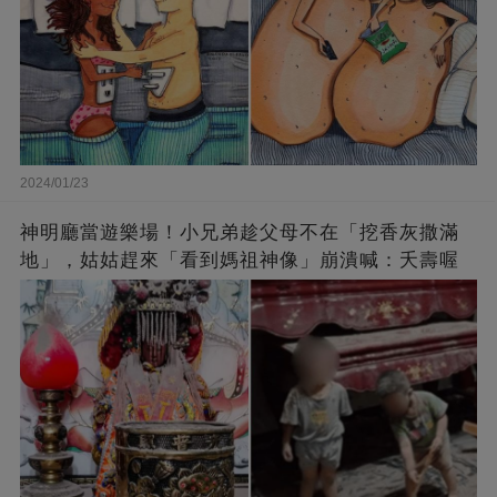
2024/01/23
神明廳當遊樂場！小兄弟趁父母不在「挖香灰撒滿
地」，姑姑趕來「看到媽祖神像」崩潰喊：夭壽喔