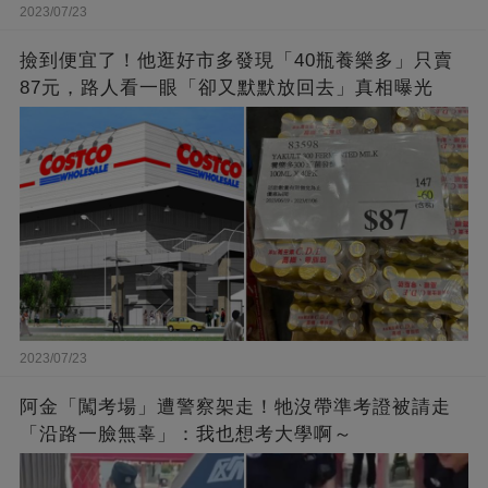
2023/07/23
撿到便宜了！他逛好市多發現「40瓶養樂多」只賣
87元，路人看一眼「卻又默默放回去」真相曝光
2023/07/23
阿金「闖考場」遭警察架走！牠沒帶準考證被請走
「沿路一臉無辜」：我也想考大學啊～