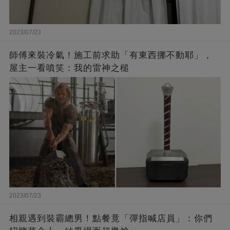
2023/07/23
師傅來裝冷氣！施工前求助「有東西挪不動耶」，
屋主一看噴笑：我的雷神之槌
2023/07/23
相親遇到裝霸總男！點餐竟「彈指喊店員」：你們