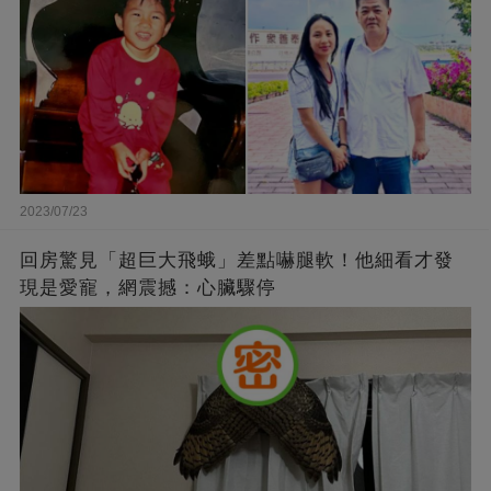
2023/07/23
回房驚見「超巨大飛蛾」差點嚇腿軟！他細看才發
現是愛寵，網震撼：心臟驟停