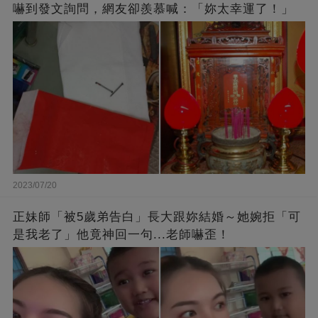
嚇到發文詢問，網友卻羨慕喊：「妳太幸運了！」
2023/07/20
正妹師「被5歲弟告白」長大跟妳結婚～她婉拒「可
是我老了」他竟神回一句...老師嚇歪！