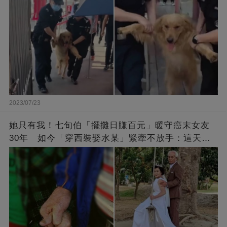
2023/07/23
她只有我！七旬伯「擺攤日賺百元」暖守癌末女友
30年 如今「穿西裝娶水某」緊牽不放手：這天等
了好久