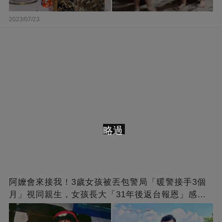
2023/07/23
略過
阿嬤會來接我！3歲女孩被丟包警局「暖警接手3個
月」視同親生，女孩長大「31年後返台報恩」感動
全網