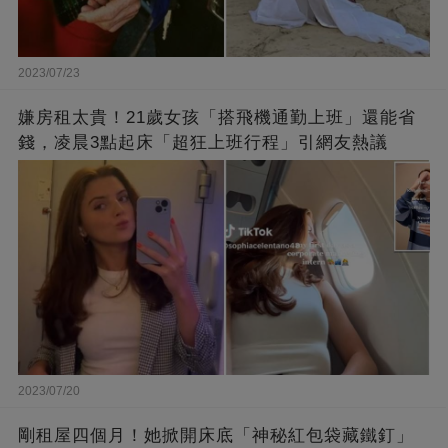
2023/07/23
嫌房租太貴！21歲女孩「搭飛機通勤上班」還能省
錢，凌晨3點起床「超狂上班行程」引網友熱議
2023/07/20
剛租屋四個月！她掀開床底「神秘紅包袋藏鐵釘」