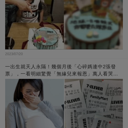
2023/07/20
一出生就天人永隔！幾個月後「心碎媽連中2張發
票」，一看明細驚覺「無緣兒來報恩」萬人看哭：
會再相遇的