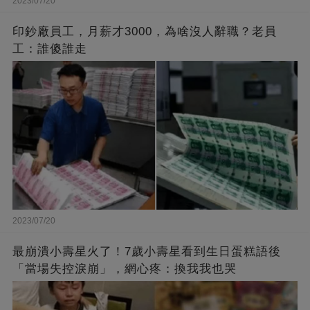
2023/07/20
印鈔廠員工，月薪才3000，為啥沒人辭職？老員
工：誰傻誰走
2023/07/20
最崩潰小壽星火了！7歲小壽星看到生日蛋糕語後
「當場失控淚崩」，網心疼：換我我也哭