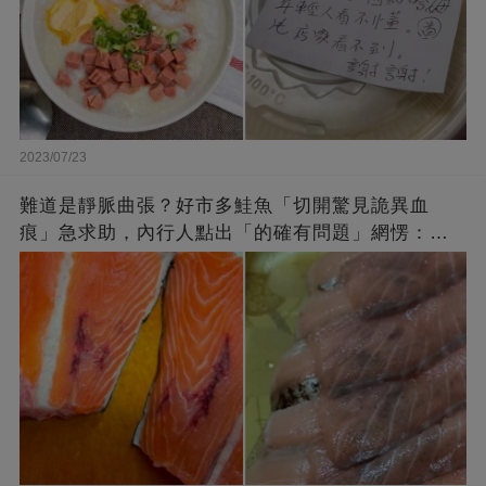
2023/07/23
難道是靜脈曲張？好市多鮭魚「切開驚見詭異血
痕」急求助，內行人點出「的確有問題」網愣：不
退貨照吃