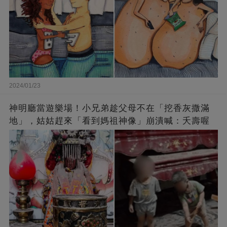
2024/01/23
神明廳當遊樂場！小兄弟趁父母不在「挖香灰撒滿
地」，姑姑趕來「看到媽祖神像」崩潰喊：夭壽喔