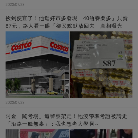
2023/07/23
撿到便宜了！他逛好市多發現「40瓶養樂多」只賣
87元，路人看一眼「卻又默默放回去」真相曝光
2023/07/23
阿金「闖考場」遭警察架走！牠沒帶準考證被請走
「沿路一臉無辜」：我也想考大學啊～