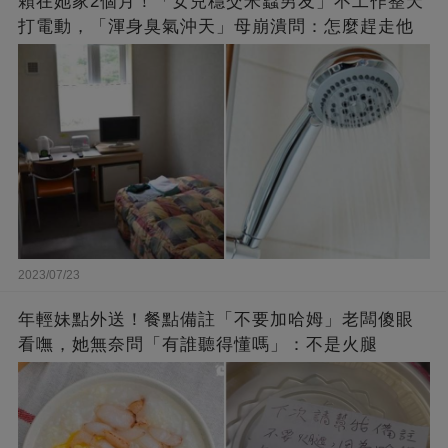
賴在她家2個月！「女兒穩交米蟲男友」不工作整天
打電動，「渾身臭氣沖天」母崩潰問：怎麼趕走他
2023/07/23
年輕妹點外送！餐點備註「不要加哈姆」老闆傻眼
看嘸，她無奈問「有誰聽得懂嗎」：不是火腿