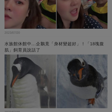
2023/07/20
水族館休館中...企鵝竟「身材變超好」！「18塊腹
肌」飼育員說話了