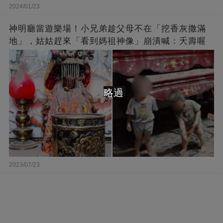
2024/01/23
神明廳當遊樂場！小兄弟趁父母不在「挖香灰撒滿
地」，姑姑趕來「看到媽祖神像」崩潰喊：夭壽喔
略過
2023/07/23