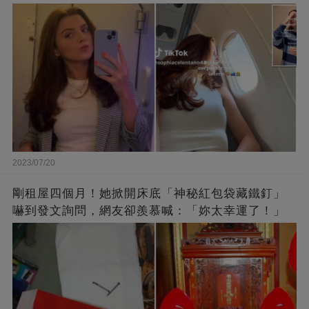
2023/07/20
剛租屋四個月！她掀開床底「神秘紅包袋藏鐵釘」
嚇到發文詢問，網友卻羨慕喊：「妳太幸運了！」