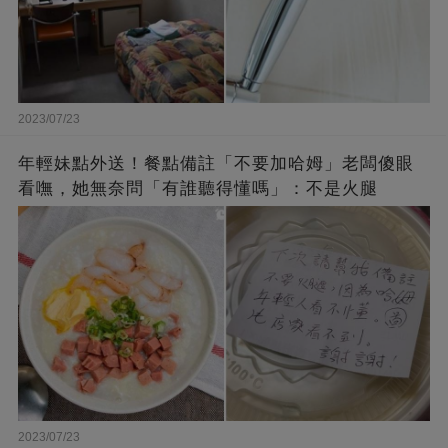
2023/07/23
年輕妹點外送！餐點備註「不要加哈姆」老闆傻眼
看嘸，她無奈問「有誰聽得懂嗎」：不是火腿
2023/07/23