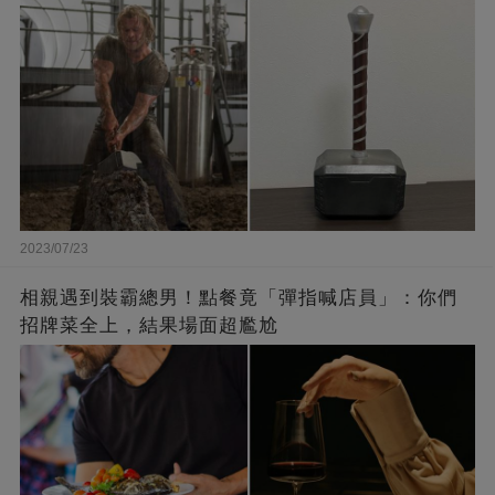
2023/07/23
相親遇到裝霸總男！點餐竟「彈指喊店員」：你們
招牌菜全上，結果場面超尷尬