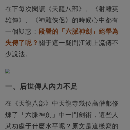
在下每次閱讀《天龍八部》、《射雕英
雄傳》、《神雕俠侶》的時候心中都有
一個疑惑：
段譽的「六脈神劍」絕學為
失傳了呢？
關于這一疑問江湖上流傳不
少說法。
一、后世傳人內力不足
在《天龍八部》中天龍寺幾位高僧都修
煉了「六脈神劍」中一門劍術，這些人
武功處于什麼水平呢？原文是這樣寫的