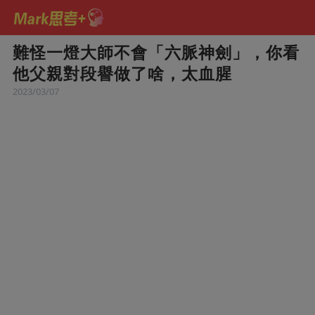
難怪一燈大師不會「六脈神劍」，你看
他父親對段譽做了啥，太血腥
2023/03/07