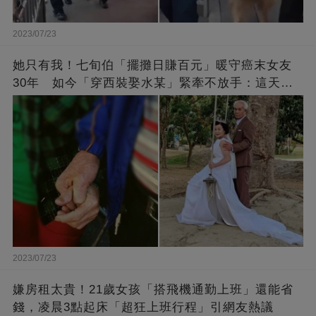
2023/07/23
她只有我！七旬伯「擺攤日賺百元」暖守癌末女友
30年 如今「穿西裝娶水某」緊牽不放手：這天等
了好久
2023/07/23
嫌房租太貴！21歲女孩「搭飛機通勤上班」還能省
錢，凌晨3點起床「超狂上班行程」引網友熱議