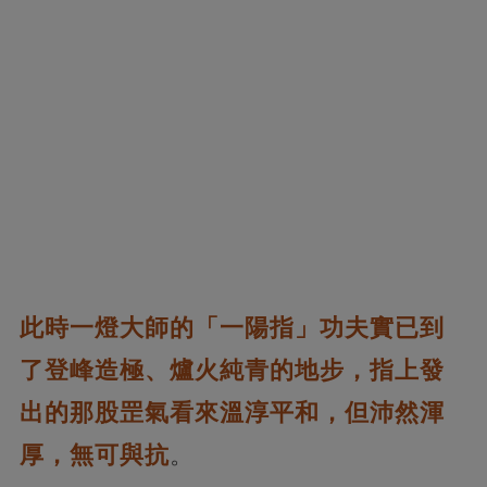
此時一燈大師的「一陽指」功夫實已到
了登峰造極、爐火純青的地步，指上發
出的那股罡氣看來溫淳平和，但沛然渾
厚，無可與抗
。