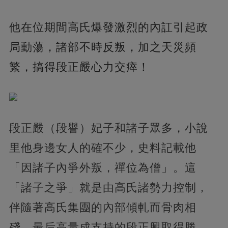
他在位期間高氏爆發激烈的內訌引起政
局動蕩，諸部不時反叛，加之天災頻
繁，搞得段正嚴心力交瘁！
段正嚴（段譽）妃子和諸子眾多，小說
里他身邊女人的確不少，史料記載他
「因諸子內爭外叛，禪位為僧」。這
「諸子之爭」就是由高氏諸勢力控制，
伴隨著高氏集團的內部傾軋而骨肉相
殘，最后高量成支持的段正興取得勝