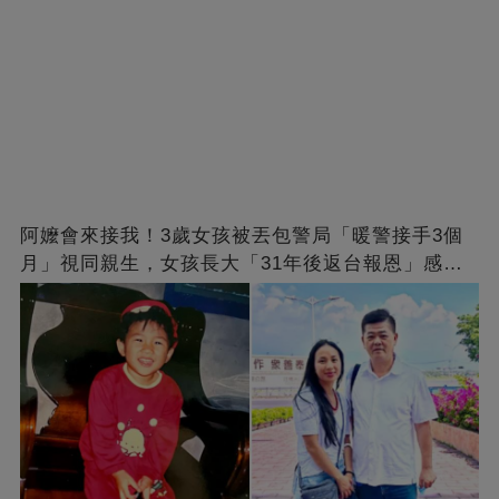
阿嬤會來接我！3歲女孩被丟包警局「暖警接手3個
月」視同親生，女孩長大「31年後返台報恩」感動
全網