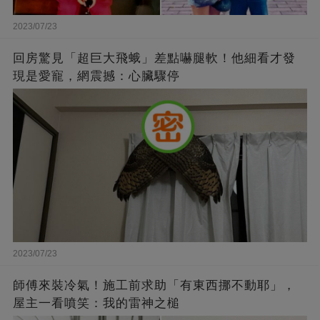
2023/07/23
回房驚見「超巨大飛蛾」差點嚇腿軟！他細看才發
現是愛寵，網震撼：心臟驟停
2023/07/23
師傅來裝冷氣！施工前求助「有東西挪不動耶」，
屋主一看噴笑：我的雷神之槌