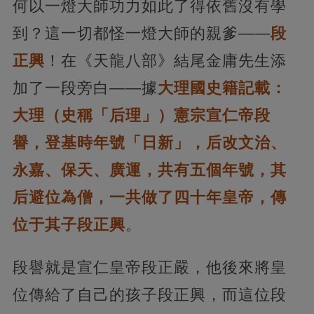
何以一燈大師功力如此了得依舊沒有學
到？這一切都怪一燈大師的親爹——
段
正興
！在《天龍八部》結尾金庸先生添
加了一段旁白——據
大理國史籍記載：
大理（史稱「后理」）憲宗宣仁帝段
譽，登基時年號「日新」，后改文治、
永嘉、保天、廣運，共有五個年號，其
后避位為僧，一共做了四十年皇帝，傳
位于其子段正興
。
段譽就是宣仁皇帝段正嚴，他後來將皇
位傳給了自己的孩子段正興，而這位段