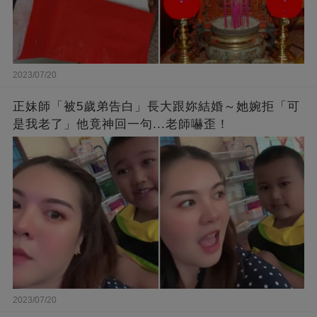
2023/07/20
正妹師「被5歲弟告白」長大跟妳結婚～她婉拒「可
是我老了」他竟神回一句...老師嚇歪！
2023/07/20