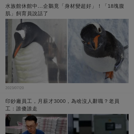
水族館休館中...企鵝竟「身材變超好」！「18塊腹
肌」飼育員說話了
2023/07/20
印鈔廠員工，月薪才3000，為啥沒人辭職？老員
工：誰傻誰走