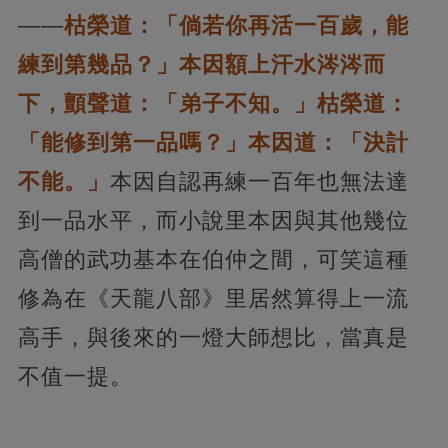
——
枯榮道：「倘若你再活一百歲，能
練到第幾品？」本因額上汗水涔涔而
下，
顫聲道：「弟子不知。」枯榮道：
「能修到第一品嗎？」本因道：「決計
不能。」
本因自認再練一百年也無法達
到一品水平，而小說里本因與其他幾位
高僧的武功基本在伯仲之間，可笑這種
修為在《天龍八部》里居然算得上一流
高手，與後來的一燈大師想比，當真是
不值一提。