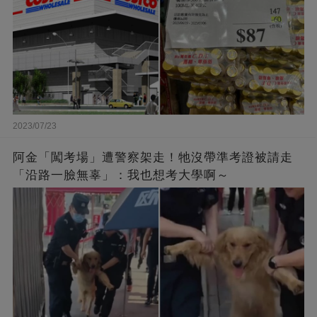
2023/07/23
阿金「闖考場」遭警察架走！牠沒帶準考證被請走
「沿路一臉無辜」：我也想考大學啊～