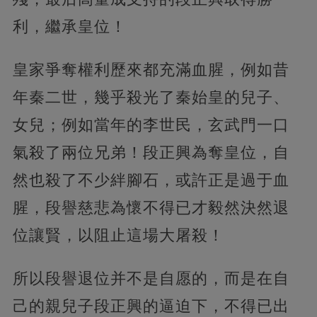
利，繼承皇位！
皇家爭奪權利歷來都充滿血腥，例如昔
年秦二世，幾乎殺光了秦始皇的兒子、
女兒；例如當年的李世民，玄武門一口
氣殺了兩位兄弟！段正興為奪皇位，自
然也殺了不少絆腳石，或許正是過于血
腥，段譽慈悲為懷不得已才毅然決然退
位讓賢，以阻止這場大屠殺！
所以段譽退位并不是自愿的，而是在自
己的親兒子段正興的逼迫下，不得已出