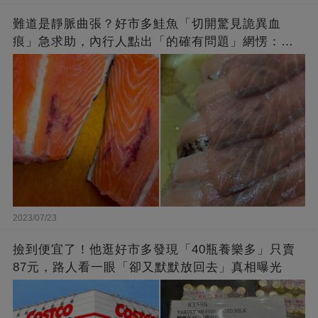
難道是靜脈曲張？好市多鮭魚「切開驚見詭異血
痕」急求助，內行人點出「的確有問題」網愣：不
退貨照吃
2023/07/23
撿到便宜了！他逛好市多發現「40瓶養樂多」只賣
87元，路人看一眼「卻又默默放回去」真相曝光