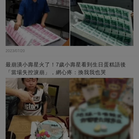
2023/07/20
最崩潰小壽星火了！7歲小壽星看到生日蛋糕語後
「當場失控淚崩」，網心疼：換我我也哭