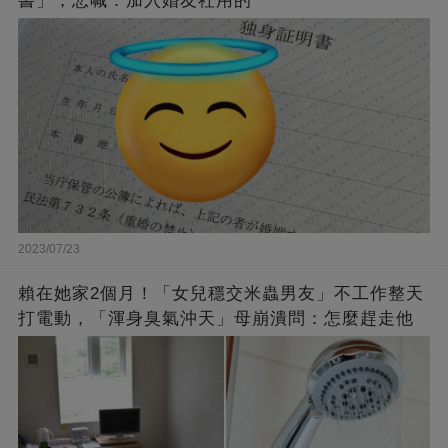
書」，悲喊：加入婚友社用的
2023/07/23
賴在她家2個月！「女兒穩交米蟲男友」不工作整天
打電動，「渾身臭氣沖天」母崩潰問：怎麼趕走他