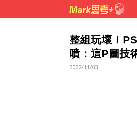
整組玩壞！P
噴：這P圖技
2022/11/03