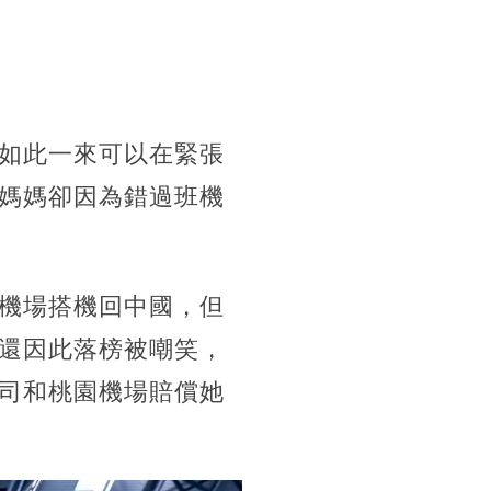
如此一來可以在緊張
媽媽卻因為錯過班機
機場搭機回中國，但
還因此落榜被嘲笑，
司和桃園機場賠償她