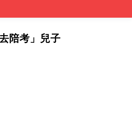
去陪考」兒子