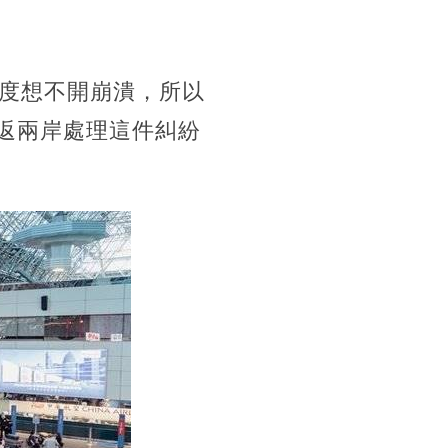
度想不開崩潰，所以
往返兩岸處理這件糾紛