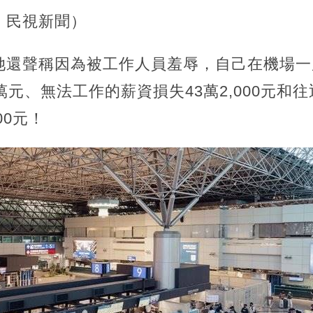
：民視新聞）
她還聲稱因為被工作人員羞辱，自己在機場一
萬元、無法工作的薪資損失43萬2,000元和
00元！