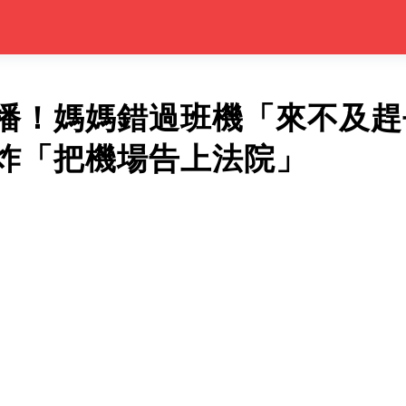
播！媽媽錯過班機「來不及趕
炸「把機場告上法院」