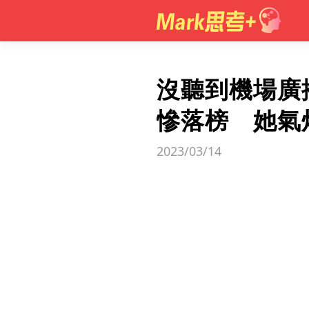
沒聽到機場廣
慘落榜 她氣
2023/03/14