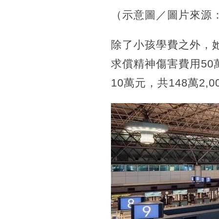
（示意圖／圖片來源
除了小孩學費之外，
求償精神傷害費用50
10萬元，共148萬2,0