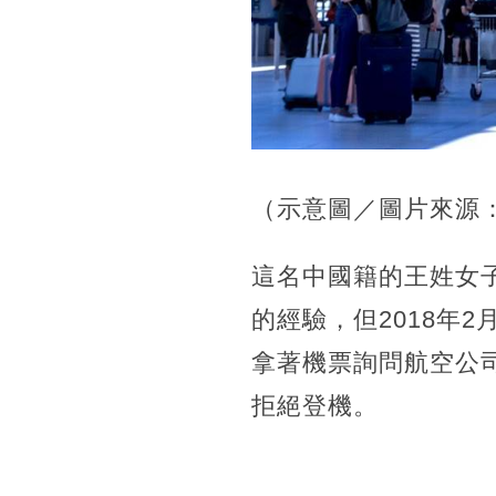
（示意圖／圖片來源：Ge
這名中國籍的王姓女
的經驗，但2018年
拿著機票詢問航空公
拒絕登機。