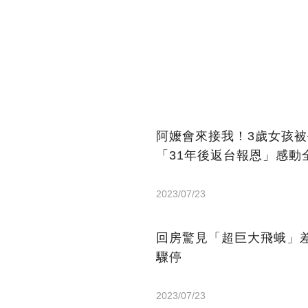
阿嬤會來接我！3歲女孩
「31年後返台報恩」感動
2023/07/23
回房驚見「超巨大飛蛾」
驟停
2023/07/23