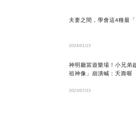
夫妻之間，學會這4種最
2024/01/23
神明廳當遊樂場！小兄弟
祖神像」崩潰喊：夭壽喔
2023/07/23