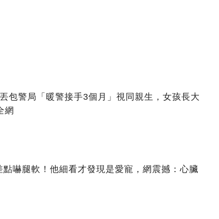
被丟包警局「暖警接手3個月」視同親生，女孩長大
全網
差點嚇腿軟！他細看才發現是愛寵，網震撼：心臟