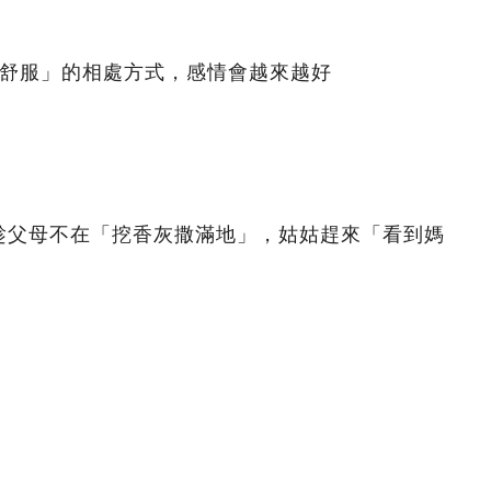
「舒服」的相處方式，感情會越來越好
趁父母不在「挖香灰撒滿地」，姑姑趕來「看到媽