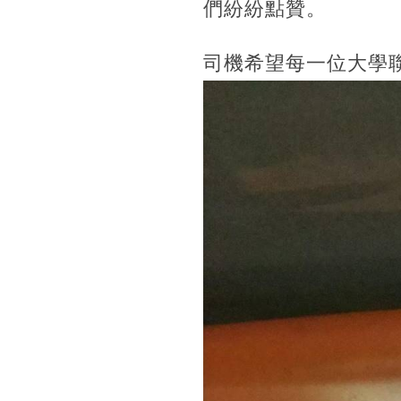
們紛紛點贊。
司機希望每一位大學