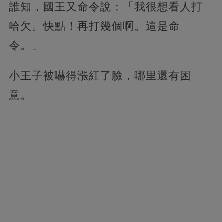
誰知，國王又命令說：「我很想看人打
哈欠。快點！再打幾個啊。這是命
令。」
小王子被嚇得漲紅了臉，哪里還有困
意。