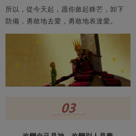
所以，從今天起，愿你斂起鋒芒，卸下
防備，勇敢地去愛，勇敢地表達愛。