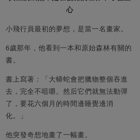
心
小飛行員最初的夢想，是當一名畫家。
6歲那年，他看到一本和原始森林有關的
書。
書上寫著：「大蟒蛇會把獵物整個吞進
去，完全不咀嚼。然后它們就無法動彈
了，
要花六個月的時間邊睡覺邊消
化。」
他突發奇想地畫了一幅畫。