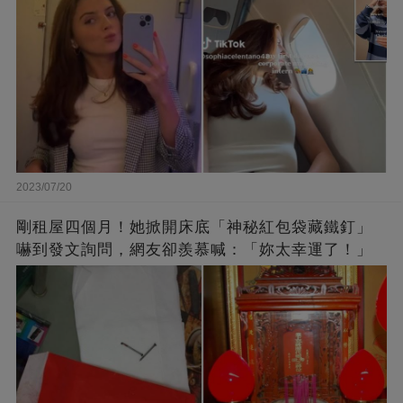
2023/07/20
剛租屋四個月！她掀開床底「神秘紅包袋藏鐵釘」
嚇到發文詢問，網友卻羨慕喊：「妳太幸運了！」