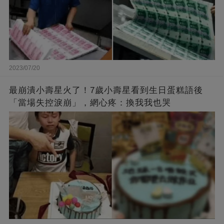
2023/07/20
最崩潰小壽星火了！7歲小壽星看到生日蛋糕語後
「當場失控淚崩」，網心疼：換我我也哭