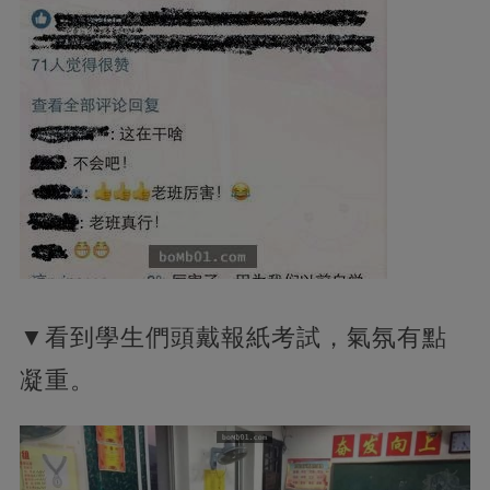
▼看到學生們頭戴報紙考試，氣氛有點
凝重。