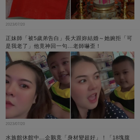
2023/07/20
正妹師「被5歲弟告白」長大跟妳結婚～她婉拒「可
是我老了」他竟神回一句...老師嚇歪！
2023/07/20
水族館休館中...企鵝竟「身材變超好」！「18塊腹