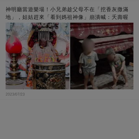
神明廳當遊樂場！小兄弟趁父母不在「挖香灰撒滿
地」，姑姑趕來「看到媽祖神像」崩潰喊：夭壽喔
2023/07/23