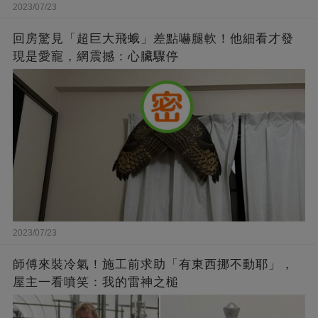
2023/07/23
回房驚見「超巨大飛蛾」差點嚇腿軟！他細看才發
現是愛寵，網震撼：心臟驟停
2023/07/23
師傅來裝冷氣！施工前求助「有東西挪不動耶」，
屋主一看噴笑：我的雷神之槌