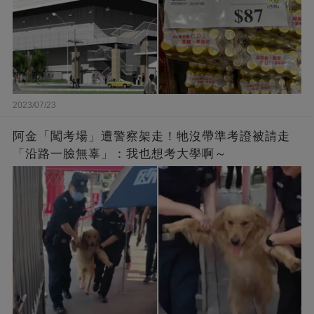
2023/07/23
阿金「闖考場」遭警察架走！牠沒帶準考證被請走
「沿路一臉無辜」：我也想考大學啊～