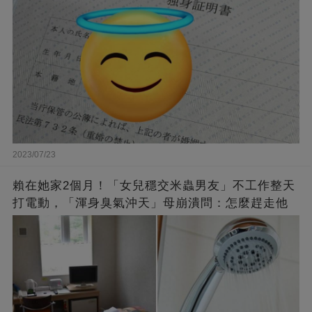
2023/07/23
賴在她家2個月！「女兒穩交米蟲男友」不工作整天
打電動，「渾身臭氣沖天」母崩潰問：怎麼趕走他