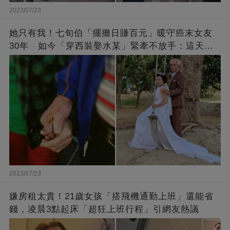
2023/07/23
她只有我！七旬伯「擺攤日賺百元」暖守癌末女友
30年 如今「穿西裝娶水某」緊牽不放手：這天等
了好久
2023/07/23
嫌房租太貴！21歲女孩「搭飛機通勤上班」還能省
錢，凌晨3點起床「超狂上班行程」引網友熱議