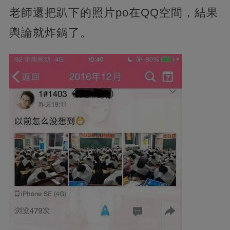
老師還把趴下的照片po在QQ空間，
結果
輿論就炸鍋了。