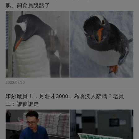
肌」飼育員說話了
2023/07/20
印鈔廠員工，月薪才3000，為啥沒人辭職？老員
工：誰傻誰走