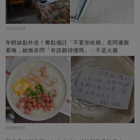
2023/07/23
年輕妹點外送！餐點備註「不要加哈姆」老闆傻眼
看嘸，她無奈問「有誰聽得懂嗎」：不是火腿
2023/07/23