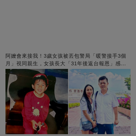
阿嬤會來接我！3歲女孩被丟包警局「暖警接手3個
月」視同親生，女孩長大「31年後返台報恩」感動
全網