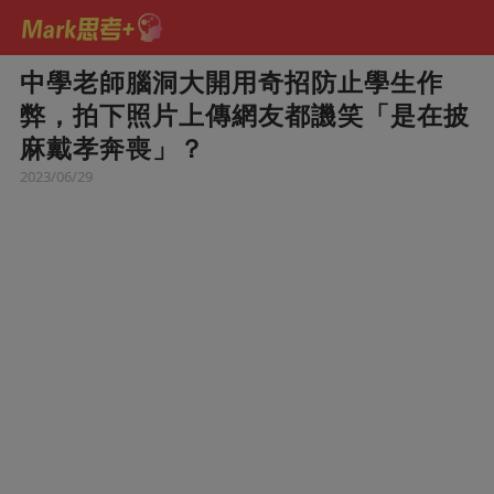
中學老師腦洞大開用奇招防止學生作
弊，拍下照片上傳網友都譏笑「是在披
麻戴孝奔喪」？
2023/06/29