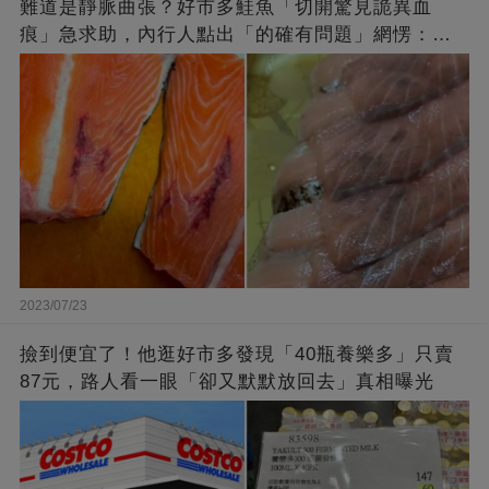
難道是靜脈曲張？好市多鮭魚「切開驚見詭異血
痕」急求助，內行人點出「的確有問題」網愣：不
退貨照吃
2023/07/23
撿到便宜了！他逛好市多發現「40瓶養樂多」只賣
87元，路人看一眼「卻又默默放回去」真相曝光