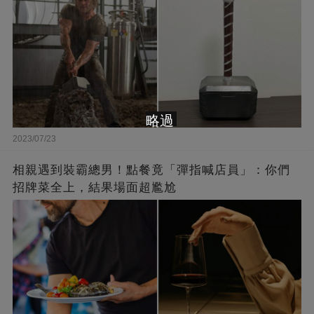
略過
2023/07/23
相親遇到裝霸總男！點餐竟「彈指喊店員」：你們
招牌菜全上，結果場面超尷尬