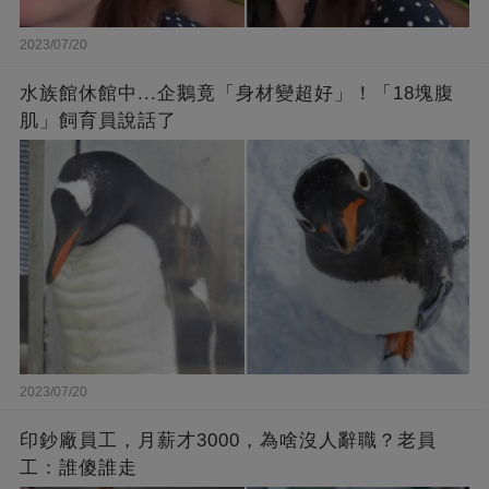
2023/07/20
水族館休館中...企鵝竟「身材變超好」！「18塊腹
肌」飼育員說話了
2023/07/20
印鈔廠員工，月薪才3000，為啥沒人辭職？老員
工：誰傻誰走