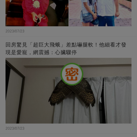
2023/07/23
回房驚見「超巨大飛蛾」差點嚇腿軟！他細看才發
現是愛寵，網震撼：心臟驟停
2023/07/23