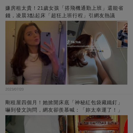
嫌房租太貴！21歲女孩「搭飛機通勤上班」還能省
錢，凌晨3點起床「超狂上班行程」引網友熱議
2023/07/20
剛租屋四個月！她掀開床底「神秘紅包袋藏鐵釘」
嚇到發文詢問，網友卻羨慕喊：「妳太幸運了！」