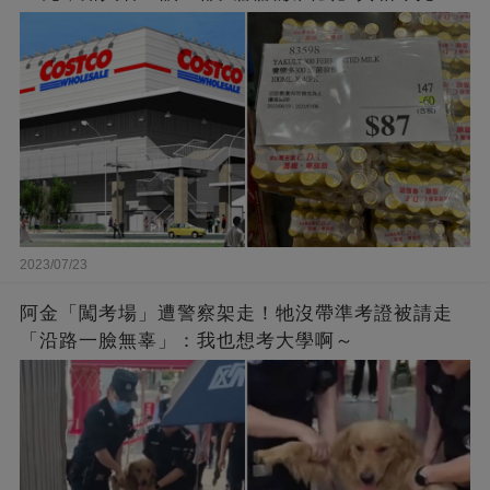
2023/07/23
阿金「闖考場」遭警察架走！牠沒帶準考證被請走
「沿路一臉無辜」：我也想考大學啊～