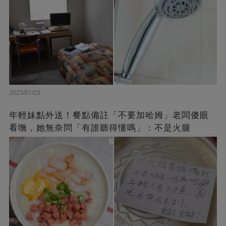
2023/07/23
年輕妹點外送！餐點備註「不要加哈姆」老闆傻眼
看嘸，她無奈問「有誰聽得懂嗎」：不是火腿