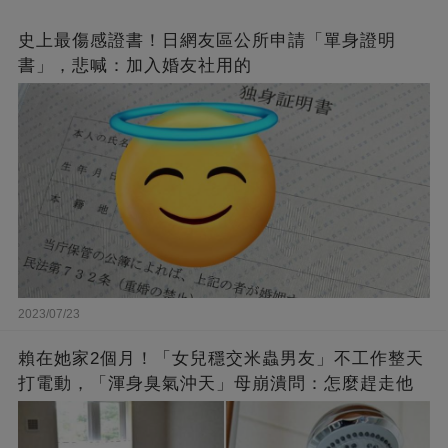
史上最傷感證書！日網友區公所申請「單身證明
書」，悲喊：加入婚友社用的
2023/07/23
賴在她家2個月！「女兒穩交米蟲男友」不工作整天
打電動，「渾身臭氣沖天」母崩潰問：怎麼趕走他