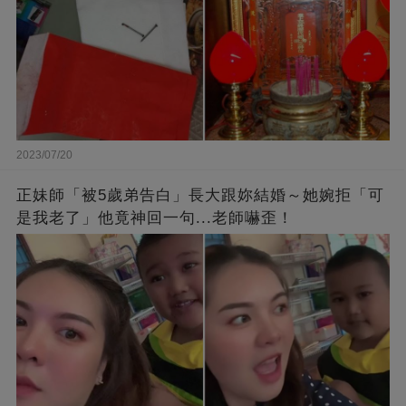
2023/07/20
正妹師「被5歲弟告白」長大跟妳結婚～她婉拒「可
是我老了」他竟神回一句...老師嚇歪！