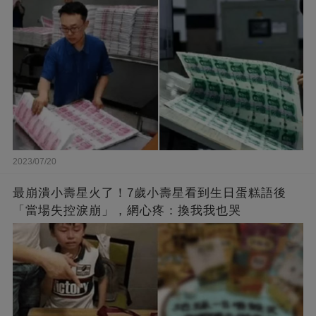
2023/07/20
最崩潰小壽星火了！7歲小壽星看到生日蛋糕語後
「當場失控淚崩」，網心疼：換我我也哭