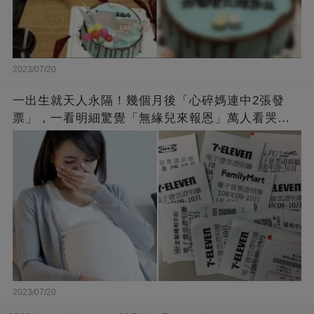
2023/07/20
一出生就天人永隔！幾個月後「心碎媽連中2張發
票」，一看明細驚覺「無緣兒來報恩」萬人看哭：
會再相遇的
2023/07/20