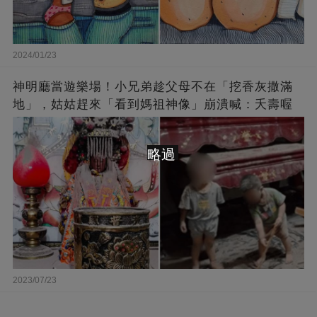
2024/01/23
神明廳當遊樂場！小兄弟趁父母不在「挖香灰撒滿
地」，姑姑趕來「看到媽祖神像」崩潰喊：夭壽喔
略過
2023/07/23