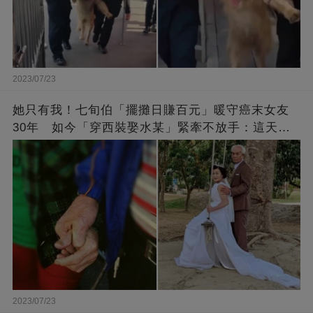
2023/07/23
她只有我！七旬伯「擺攤日賺百元」暖守癌末女友
30年 如今「穿西裝娶水某」緊牽不放手：這天等
了好久
2023/07/23