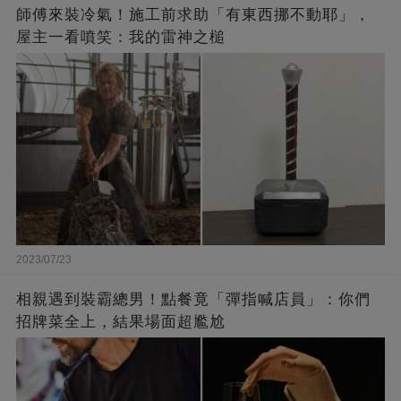
師傅來裝冷氣！施工前求助「有東西挪不動耶」，
屋主一看噴笑：我的雷神之槌
2023/07/23
相親遇到裝霸總男！點餐竟「彈指喊店員」：你們
招牌菜全上，結果場面超尷尬