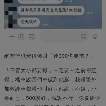
網友們也覺得傻眼「連300也要拖？」
「不管大小都要報，ㄧ定要～之前停紅
燈，機車說我們車碾到他腳，我報警外
加救護車都幫他叫好～他說：小姐，小
事而已，500就好，我說不行，你腳痛快