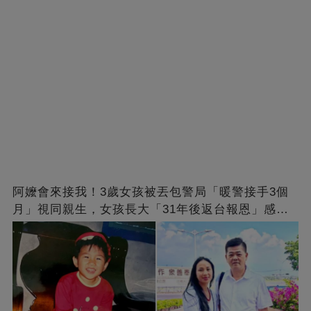
阿嬤會來接我！3歲女孩被丟包警局「暖警接手3個
月」視同親生，女孩長大「31年後返台報恩」感動
全網