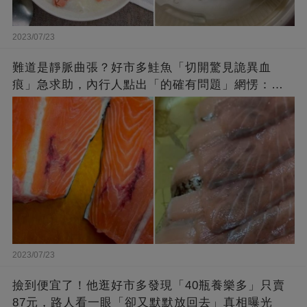
2023/07/23
難道是靜脈曲張？好市多鮭魚「切開驚見詭異血
痕」急求助，內行人點出「的確有問題」網愣：不
退貨照吃
2023/07/23
撿到便宜了！他逛好市多發現「40瓶養樂多」只賣
87元，路人看一眼「卻又默默放回去」真相曝光