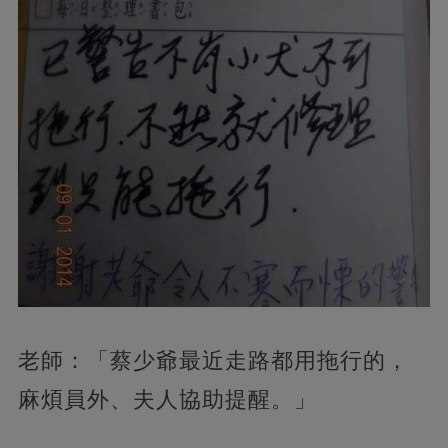
老師：「蔡少爺最近走路都用拖行的，
麻煩員外、夫人協助提醒。」