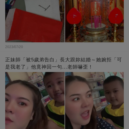
2023/07/20
正妹師「被5歲弟告白」長大跟妳結婚～她婉拒「可
是我老了」他竟神回一句...老師嚇歪！