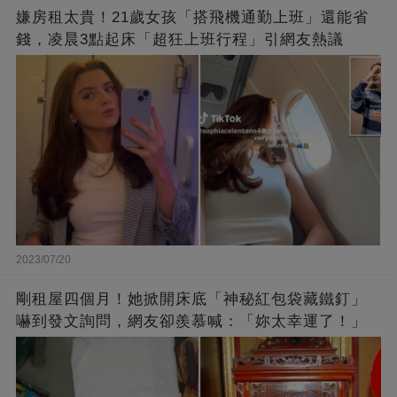
嫌房租太貴！21歲女孩「搭飛機通勤上班」還能省
錢，凌晨3點起床「超狂上班行程」引網友熱議
2023/07/20
剛租屋四個月！她掀開床底「神秘紅包袋藏鐵釘」
嚇到發文詢問，網友卻羨慕喊：「妳太幸運了！」