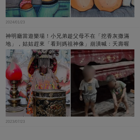
2024/01/23
神明廳當遊樂場！小兄弟趁父母不在「挖香灰撒滿
地」，姑姑趕來「看到媽祖神像」崩潰喊：夭壽喔
2023/07/23