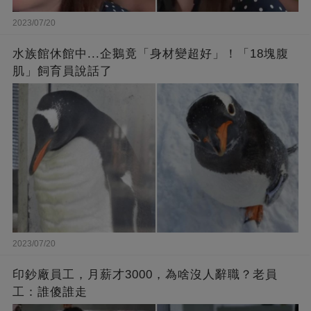
2023/07/20
水族館休館中...企鵝竟「身材變超好」！「18塊腹
肌」飼育員說話了
2023/07/20
印鈔廠員工，月薪才3000，為啥沒人辭職？老員
工：誰傻誰走