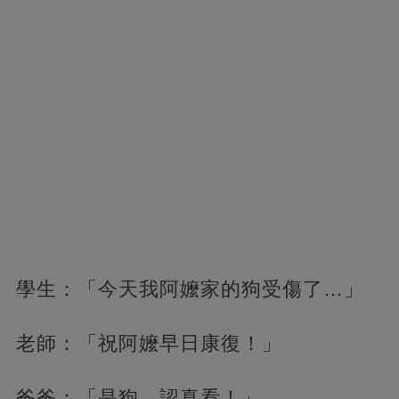
學生：「今天我阿嬤家的狗受傷了…」
老師：「祝阿嬤早日康復！」
爸爸：「是狗，認真看！」