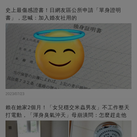
史上最傷感證書！日網友區公所申請「單身證明
書」，悲喊：加入婚友社用的
2023/07/23
賴在她家2個月！「女兒穩交米蟲男友」不工作整天
打電動，「渾身臭氣沖天」母崩潰問：怎麼趕走他