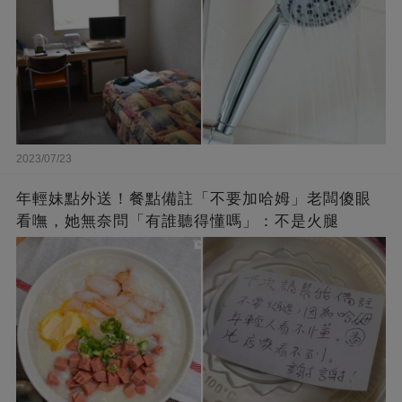
2023/07/23
年輕妹點外送！餐點備註「不要加哈姆」老闆傻眼
看嘸，她無奈問「有誰聽得懂嗎」：不是火腿