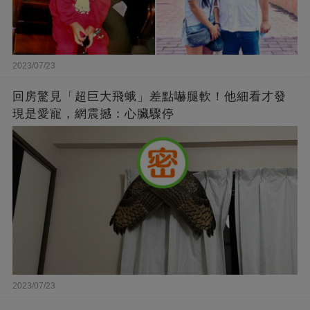
2023/07/23
回房驚見「超巨大飛蛾」差點嚇腿軟！他細看才發
現是愛寵，網震撼：心臟驟停
2023/07/23