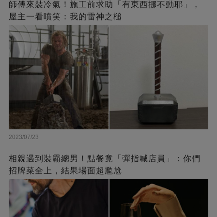
師傅來裝冷氣！施工前求助「有東西挪不動耶」，
屋主一看噴笑：我的雷神之槌
2023/07/23
相親遇到裝霸總男！點餐竟「彈指喊店員」：你們
招牌菜全上，結果場面超尷尬