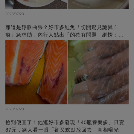
2023/07/23
難道是靜脈曲張？好市多鮭魚「切開驚見詭異血
痕」急求助，內行人點出「的確有問題」網愣：不
退貨照吃
2023/07/23
撿到便宜了！他逛好市多發現「40瓶養樂多」只賣
87元，路人看一眼「卻又默默放回去」真相曝光