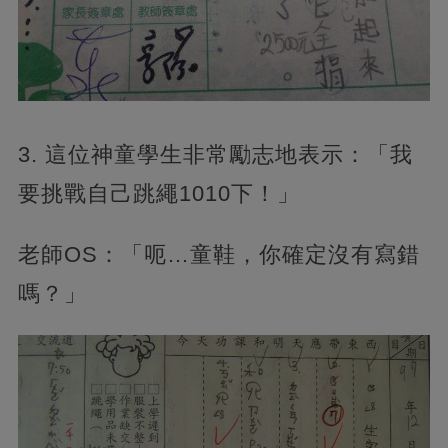
3. 這位神童學生非常勵志地表示：「我
要挑戰自己跳繩1010下！」
老師OS：「呃…童鞋，你確定沒有寫錯
嗎？」