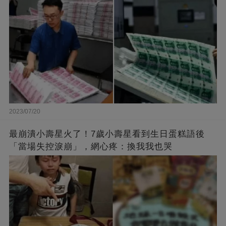
2023/07/20
最崩潰小壽星火了！7歲小壽星看到生日蛋糕語後
「當場失控淚崩」，網心疼：換我我也哭