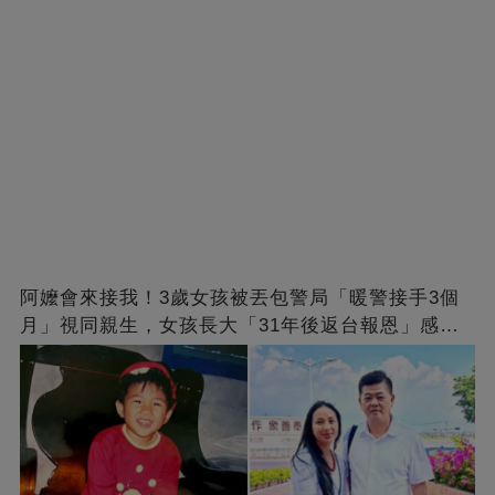
阿嬤會來接我！3歲女孩被丟包警局「暖警接手3個
月」視同親生，女孩長大「31年後返台報恩」感動
全網