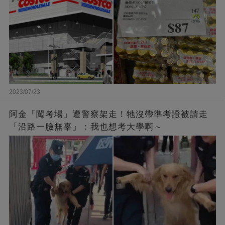
2023/07/23
阿金「闖考場」遭警察架走！牠沒帶準考證被請走
「沿路一臉無辜」：我也想考大學啊～