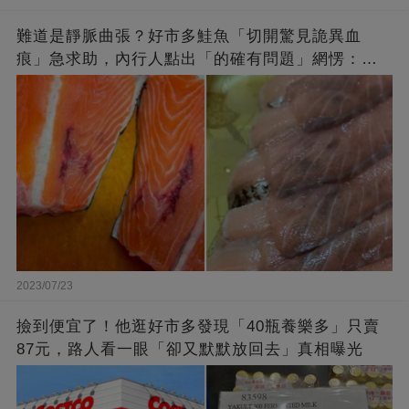
難道是靜脈曲張？好市多鮭魚「切開驚見詭異血
痕」急求助，內行人點出「的確有問題」網愣：不
退貨照吃
2023/07/23
撿到便宜了！他逛好市多發現「40瓶養樂多」只賣
87元，路人看一眼「卻又默默放回去」真相曝光