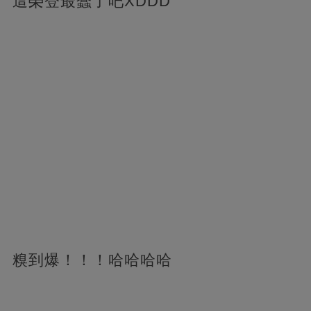
這榮登最蠢了吧XDDD
糗到爆！！！哈哈哈哈