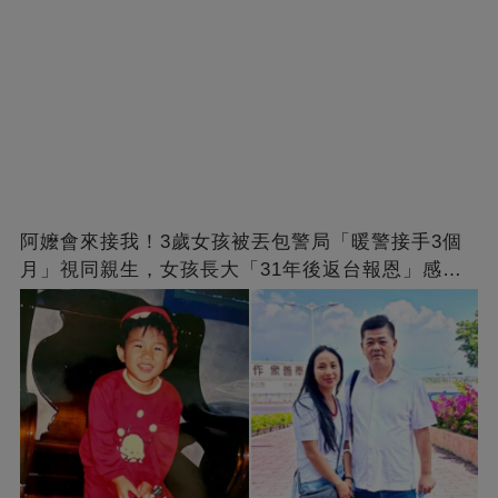
阿嬤會來接我！3歲女孩被丟包警局「暖警接手3個
月」視同親生，女孩長大「31年後返台報恩」感動
全網