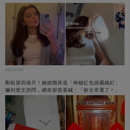
2023/07/20
剛租屋四個月！她掀開床底「神秘紅包袋藏鐵釘」
嚇到發文詢問，網友卻羨慕喊：「妳太幸運了！」