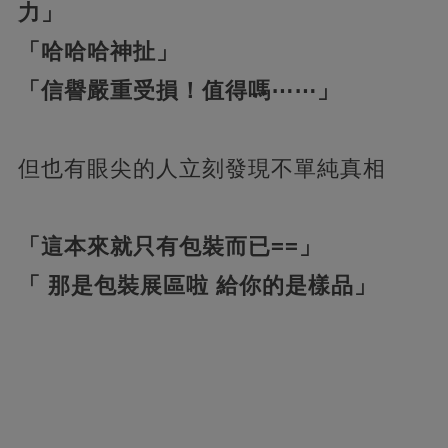
力」
「哈哈哈神扯」
「信譽嚴重受損！值得嗎⋯⋯」
但也有眼尖的人立刻發現不單純真相
「這本來就只有包裝而已==」
「 那是包裝展區啦 給你的是樣品」