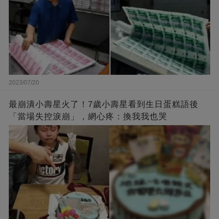
2023/07/20
最崩潰小壽星火了！7歲小壽星看到生日蛋糕語後
「當場失控淚崩」，網心疼：換我我也哭