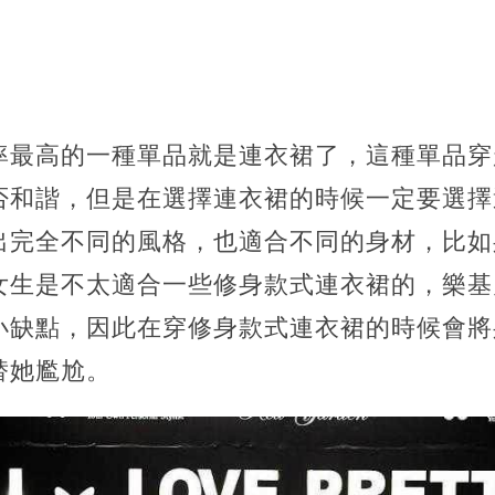
率最高的一種單品就是連衣裙了，這種單品穿
否和諧，但是在選擇連衣裙的時候一定要選擇
出完全不同的風格，也適合不同的身材，比如
女生是不太適合一些修身款式連衣裙的，樂基
小缺點，
因此在穿修身款式連衣裙的時候會將
替她尷尬。