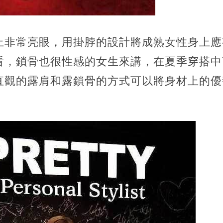
上非常亮眼，用掛脖的設計將成熟女性身上應
看，鎖骨也很性感的女生來講，在夏季穿搭中
直觀的露肩和露鎖骨的方式可以將身材上的優