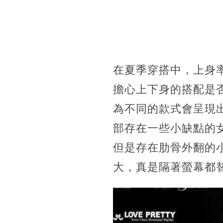
在夏季穿搭中，上身
擔心上下身的搭配是
為不同的款式會呈現
部存在一些小缺點的
但是存在肋骨外翻的
大，真是隔著螢幕都