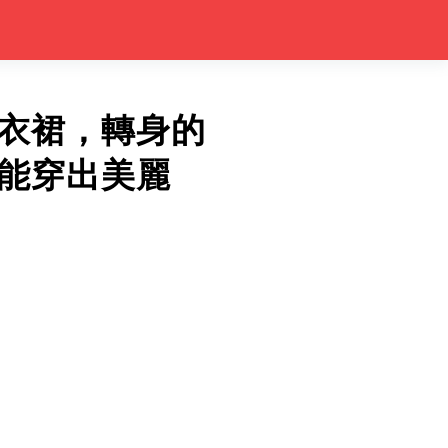
衣裙，轉身的
能穿出美麗