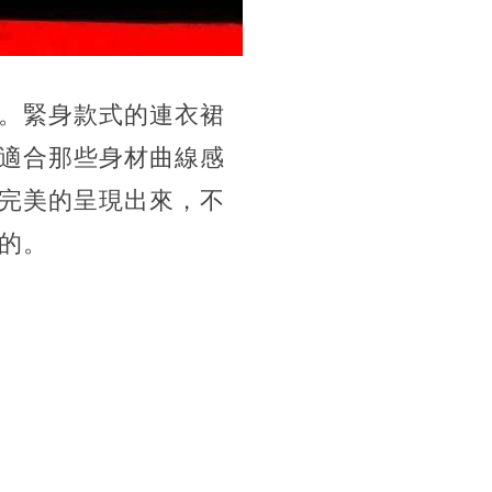
。緊身款式的連衣裙
適合那些身材曲線感
完美的呈現出來，不
的。