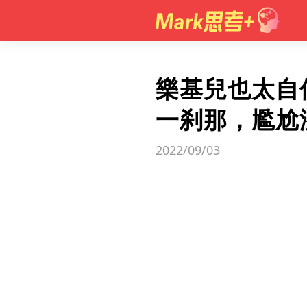
樂基兒也太自
一刹那，尷尬
2022/09/03