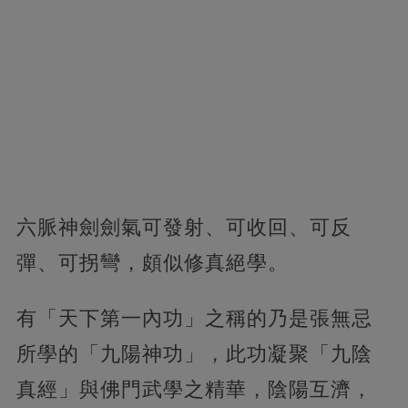
六脈神劍劍氣可發射、可收回、可反
彈、可拐彎，頗似修真絕學。
有「天下第一內功」之稱的乃是張無忌
所學的「九陽神功」，此功凝聚「九陰
真經」與佛門武學之精華，陰陽互濟，