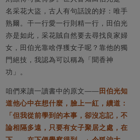
名采花大盜，古人有句話說的好：唯手
熟爾。干一行愛一行則精一行，田伯光
亦是如此，采花賊自然要去尋找良家婦
女，田伯光靠啥俘獲女子呢？靠他的獨
門絕技，我認為可以稱為「聞香神
功」。
咱們來讀一讀書中的原文——
田伯光知
道他心中在想什麼，臉上一紅，續道：
「但我從前學到的本事，卻沒忘記，不
論相隔多遠，只要有女子聚居之處，在
下……在下便覺察得到。」令狐沖大