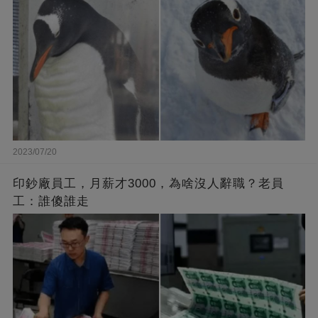
2023/07/20
印鈔廠員工，月薪才3000，為啥沒人辭職？老員
工：誰傻誰走