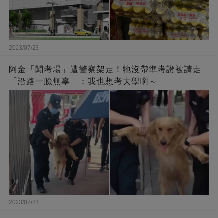
2023/07/23
阿金「闖考場」遭警察架走！牠沒帶準考證被請走
「沿路一臉無辜」：我也想考大學啊～
2023/07/23