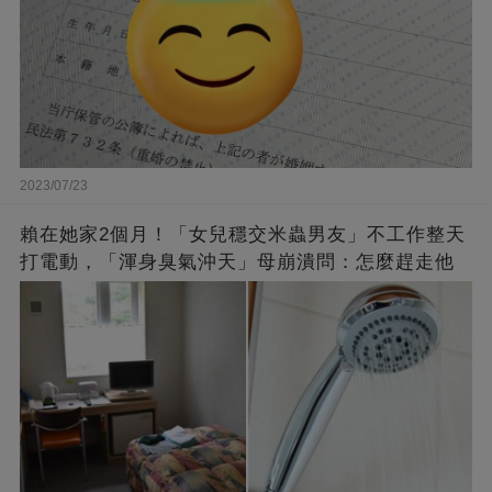
2023/07/23
賴在她家2個月！「女兒穩交米蟲男友」不工作整天
打電動，「渾身臭氣沖天」母崩潰問：怎麼趕走他