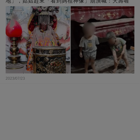
地」，姑姑趕來「看到媽祖神像」崩潰喊：夭壽喔
2023/07/23