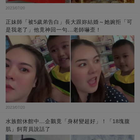
2023/07/20
正妹師「被5歲弟告白」長大跟妳結婚～她婉拒「可
是我老了」他竟神回一句...老師嚇歪！
2023/07/20
水族館休館中...企鵝竟「身材變超好」！「18塊腹
肌」飼育員說話了