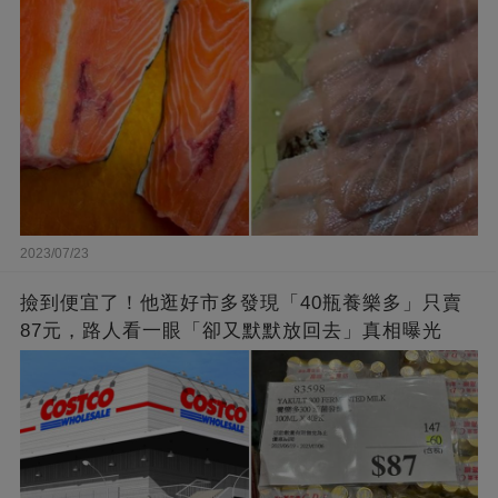
退貨照吃
2023/07/23
撿到便宜了！他逛好市多發現「40瓶養樂多」只賣
87元，路人看一眼「卻又默默放回去」真相曝光