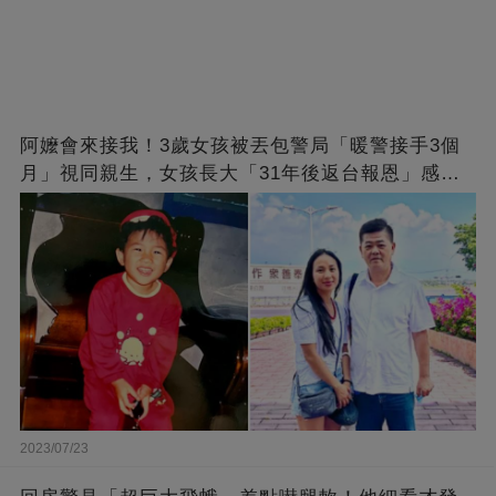
阿嬤會來接我！3歲女孩被丟包警局「暖警接手3個
月」視同親生，女孩長大「31年後返台報恩」感動
全網
2023/07/23