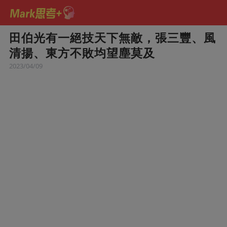
田伯光有一絕技天下無敵，張三豐、風
清揚、東方不敗均望塵莫及
2023/04/09