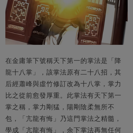
在金庸筆下號稱天下第一的掌法是「降
龍十八掌」
，該掌法原有二十八招，其
后經蕭峰與虛竹修訂改為十八掌，掌力
比之從前愈發厚重。此掌法有天下第一
掌之稱，掌力剛猛，陽剛陰柔無所不
包，「亢龍有悔」乃這門掌法之精髓，
學成「亢龍有悔」
，余下掌法再無任何