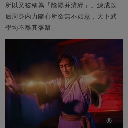
所以又被稱為「陰陽并濟經」。練成以
后周身內力隨心所欲無不如意，天下武
學均不離其藩籬。