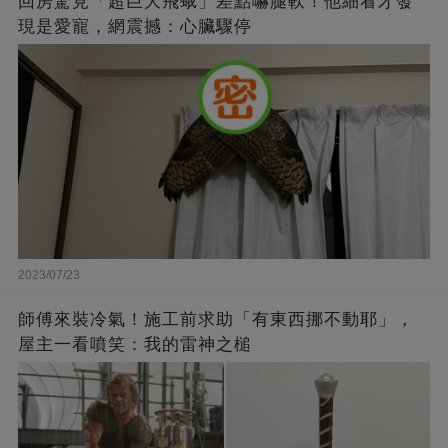
回房驚見「超巨大飛蛾」差點嚇腿軟！他細看才發
現是愛寵，網震撼：心臟驟停
2023/07/23
師傅來裝冷氣！施工前求助「有東西挪不動耶」，
屋主一看噴笑：我的雷神之槌