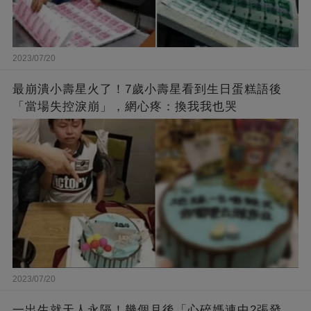
2023/07/20
最崩潰小壽星火了！7歲小壽星看到生日蛋糕語後
「當場失控淚崩」，網心疼：換我我也哭
2023/07/20
一出生就天人永隔！幾個月後「心碎媽連中2張發