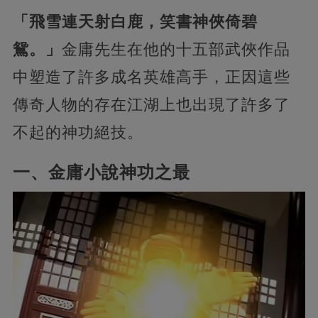
「飛雪連天射白鹿，笑書神俠倚碧
鴛。」
金庸先生在他的十五部武俠作品
中塑造了許多成名英雄高手，正因這些
傳奇人物的存在江湖上也出現了許多了
不起的神功絕技。
一、金庸小說神功之最