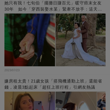
她只有我！七旬伯「擺攤日賺百元」暖守癌末女友
30年 如今「穿西裝娶水某」緊牽不放手：這天等
了好久
2023/07/23
嫌房租太貴！21歲女孩「搭飛機通勤上班」還能省
錢，凌晨3點起床「超狂上班行程」引網友熱議