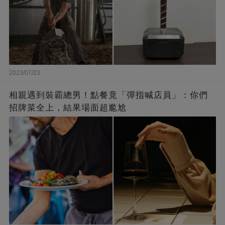
2023/07/23
相親遇到裝霸總男！點餐竟「彈指喊店員」：你們
招牌菜全上，結果場面超尷尬