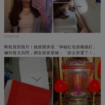
2023/07/20
剛租屋四個月！她掀開床底「神秘紅包袋藏鐵釘」
嚇到發文詢問，網友卻羨慕喊：「妳太幸運了！」