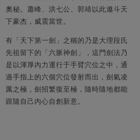
奧秘。蕭峰、洪七公、郭靖以此邀斗天
下豪杰，威震當世。
有「天下第一劍」之稱的乃是大理段氏
先祖留下的「六脈神劍」，這門劍法乃
是以渾厚內力運行于手臂穴位之中，通
過手指上的六個穴位發射而出，劍氣凌
厲之極，劍招繁復至極，隨時隨地都能
跟隨自己內心自創新意。