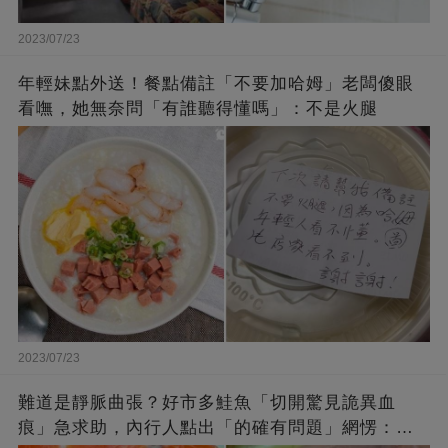
2023/07/23
年輕妹點外送！餐點備註「不要加哈姆」老闆傻眼
看嘸，她無奈問「有誰聽得懂嗎」：不是火腿
2023/07/23
難道是靜脈曲張？好市多鮭魚「切開驚見詭異血
痕」急求助，內行人點出「的確有問題」網愣：不