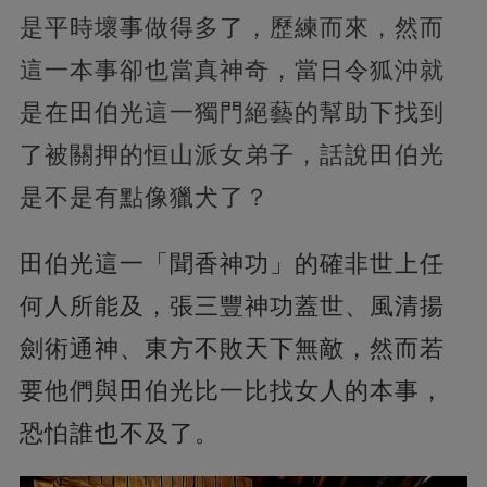
是平時壞事做得多了，歷練而來，然而
這一本事卻也當真神奇，當日令狐沖就
是在田伯光這一獨門絕藝的幫助下找到
了被關押的恒山派女弟子，話說田伯光
是不是有點像獵犬了？
田伯光這一「聞香神功」的確非世上任
何人所能及，張三豐神功蓋世、風清揚
劍術通神、東方不敗天下無敵，然而若
要他們與田伯光比一比找女人的本事，
恐怕誰也不及了。