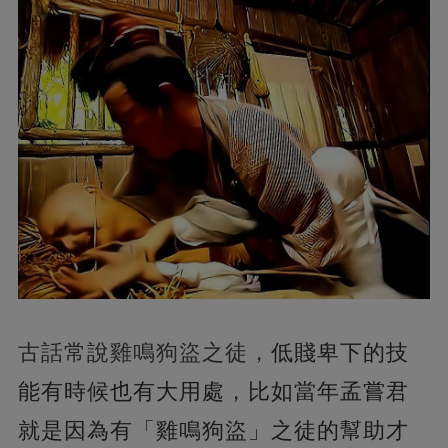
古話常說雞鳴狗盜之徒，
低賤卑下的技
能有時候也有大用處，比如當年孟嘗君
就是因為有「雞鳴狗盜」之徒的幫助才