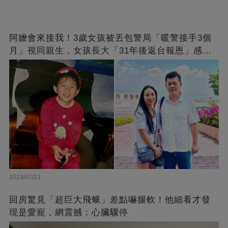
阿嬤會來接我！3歲女孩被丟包警局「暖警接手3個
月」視同親生，女孩長大「31年後返台報恩」感動
全網
2023/07/23
回房驚見「超巨大飛蛾」差點嚇腿軟！他細看才發
現是愛寵，網震撼：心臟驟停