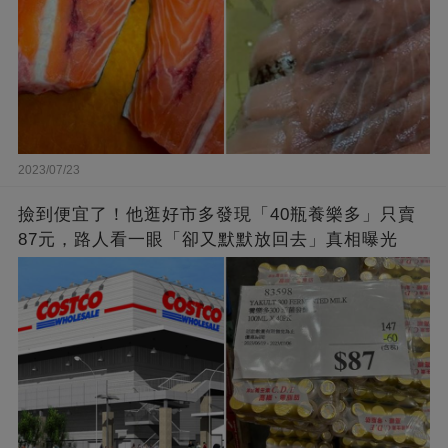
2023/07/23
撿到便宜了！他逛好市多發現「40瓶養樂多」只賣
87元，路人看一眼「卻又默默放回去」真相曝光