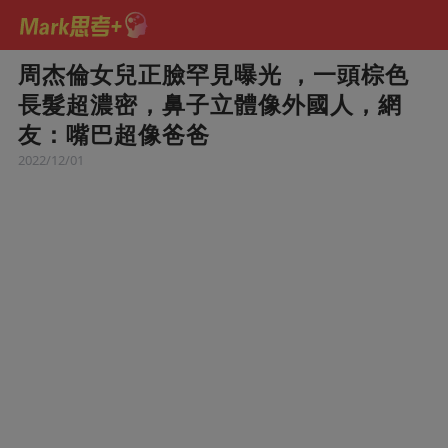
周杰倫女兒正臉罕見曝光 ，一頭棕色
長髮超濃密，鼻子立體像外國人，網
友：嘴巴超像爸爸
2022/12/01