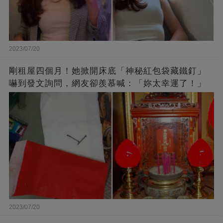
2023/07/20
剛租屋四個月！她掀開床底「神秘紅包袋藏鐵釘」
嚇到發文詢問，網友卻羨慕喊：「妳太幸運了！」
2023/07/20