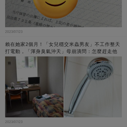
2023/07/23
賴在她家2個月！「女兒穩交米蟲男友」不工作整天
打電動，「渾身臭氣沖天」母崩潰問：怎麼趕走他
2023/07/23