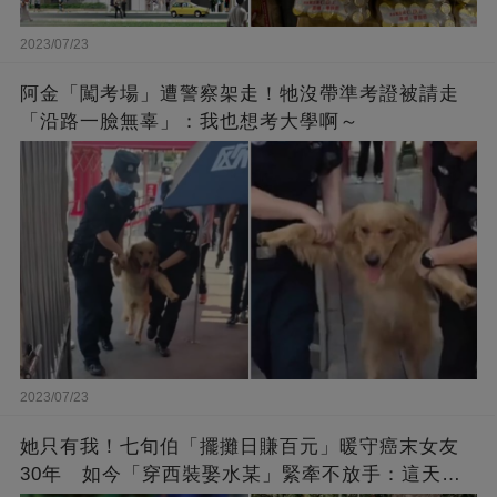
2023/07/23
阿金「闖考場」遭警察架走！牠沒帶準考證被請走
「沿路一臉無辜」：我也想考大學啊～
2023/07/23
她只有我！七旬伯「擺攤日賺百元」暖守癌末女友
30年 如今「穿西裝娶水某」緊牽不放手：這天等