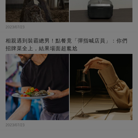
2023/07/23
相親遇到裝霸總男！點餐竟「彈指喊店員」：你們
招牌菜全上，結果場面超尷尬
2023/07/23