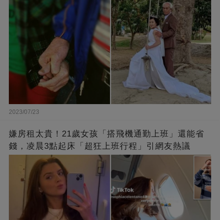
了好久
2023/07/23
嫌房租太貴！21歲女孩「搭飛機通勤上班」還能省
錢，凌晨3點起床「超狂上班行程」引網友熱議