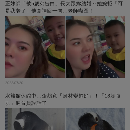
正妹師「被5歲弟告白」長大跟妳結婚～她婉拒「可
是我老了」他竟神回一句...老師嚇歪！
2023/07/20
水族館休館中...企鵝竟「身材變超好」！「18塊腹
肌」飼育員說話了