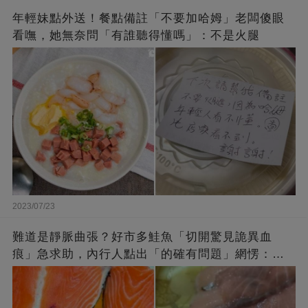
年輕妹點外送！餐點備註「不要加哈姆」老闆傻眼
看嘸，她無奈問「有誰聽得懂嗎」：不是火腿
2023/07/23
難道是靜脈曲張？好市多鮭魚「切開驚見詭異血
痕」急求助，內行人點出「的確有問題」網愣：不
退貨照吃