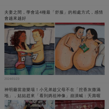
夫妻之間，學會這4種最「舒服」的相處方式，感情
會越來越好
2024/01/23
神明廳當遊樂場！小兄弟趁父母不在「挖香灰撒滿
地」，姑姑趕來「看到媽祖神像」崩潰喊：夭壽喔